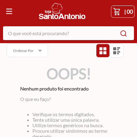
|
00
O que você está procurando?
Ordenar Por
OOPS!
Nenhum produto foi encontrado
O que eu faço?
Verifique os termos digitados.
Tente utilizar uma única palavra.
Utilize termos genéricos na busca.
Procure utilizar sinônimos ao termo
desejado.