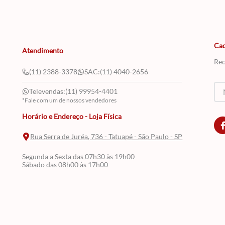
Cad
Atendimento
Rec
(11) 2388-3378
SAC:
(11) 4040-2656
Televendas:
(11) 99954-4401
*Fale com um de nossos vendedores
Horário e Endereço - Loja Física
Rua Serra de Juréa, 736 - Tatuapé - São Paulo - SP
Segunda a Sexta das 07h30 às 19h00
Sábado das 08h00 às 17h00