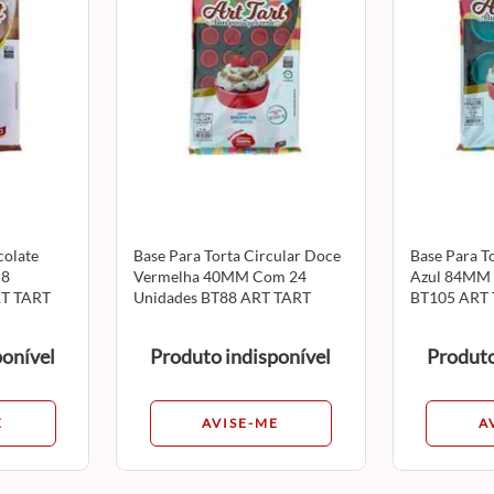
colate
Base Para Torta Circular Doce
Base Para T
 8
Vermelha 40MM Com 24
Azul 84MM 
RT TART
Unidades BT88 ART TART
BT105 ART
ponível
Produto indisponível
Produto
E
AVISE-ME
A