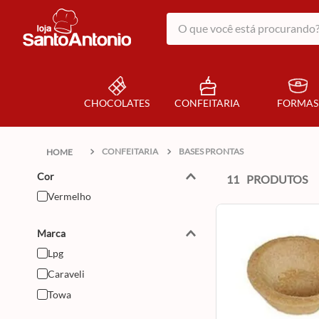
O que você está procurando?
CHOCOLATES
CONFEITARIA
FORMAS
CONFEITARIA
BASES PRONTAS
Cor
11
PRODUTOS
Vermelho
Marca
Lpg
Caraveli
Towa