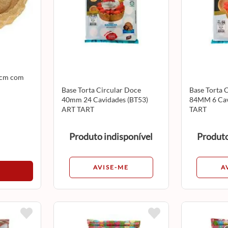
6cm com
Base Torta Circular Doce
Base Torta 
40mm 24 Cavidades (BT53)
84MM 6 Cav
ART TART
TART
Produto indisponível
Produto
AVISE-ME
A