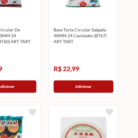
Circular De
Base Torta Circular Salgada
40MM 24
40MM 24 Cavidades (BT67)
(BT60) ART TART
ART TART
9
R$ 22,99
Adicionar
Adicionar