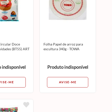
Circular Doce
Folha Papel de arroz para
idades (BT55) ART
escultura 340g - TOWA
 indisponível
Produto indisponível
VISE-ME
AVISE-ME