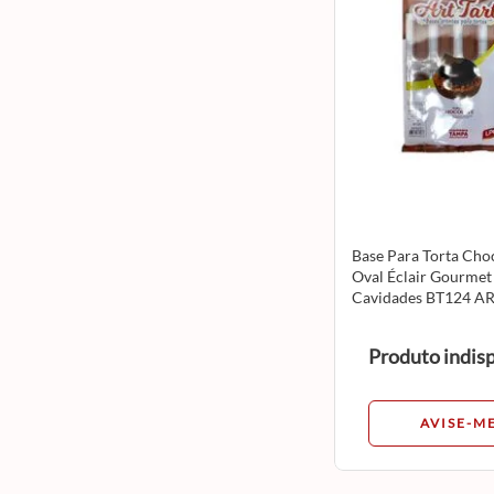
Base Para Torta Cho
Oval Éclair Gourmet
Cavidades BT124 A
Produto indis
AVISE-M