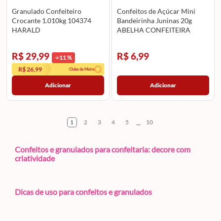
Granulado Confeiteiro
Confeitos de Açúcar Mini
Crocante 1.010kg 104374
Bandeirinha Juninas 20g
HARALD
ABELHA CONFEITEIRA
R$ 29,99
R$ 6,99
11
%
R$ 26,99
Clube da Meire
Adicionar
Adicionar
...
1
2
3
4
5
10
Confeitos e granulados para confeitaria: decore com
criatividade
Dicas de uso para confeitos e granulados