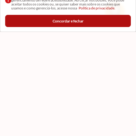
gerenciamento de rede e acessibilidade. Ao clicar nos botões, você pode
aceitar todos os cookies ou, se quiser saber mais sobre os cookies que
Receba as novidades
usamos e como gerenciá-los, acesse nossa
Política de privacidade.
Concordar e fechar
CADASTRAR
Formas de Pagamento