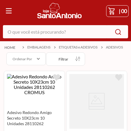
|
00
O que você está procurando?
EMBALAGENS
ETIQUETAS e ADESIVOS
ADESIVOS
Ordenar Por
Filtrar
Adesivo Redondo Amigo
Secreto 10X23cm 10
Unidades 28110262
CROMUS