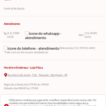
Central de Ajuda
Atendimento
(11) 2388-
(11) 4040-
SAC:
3378
2656
Televendas:
(11) 99954-4401
*Fale com um de nossos vendedores
Horário e Endereço - Loja Física
Rua Serra de Juréa, 736 - Tatuapé - São Paulo - SP
Segunda a Sexta das 07h30 às 19h00
Sábado das 08h00 às 17h00
Utilizamos cookies para garantir a melhor experiência em nosso site. Os
cookies nos permitem fornecer funcionalidades como segurança,
Cadastre-se em Nossa Newsletter