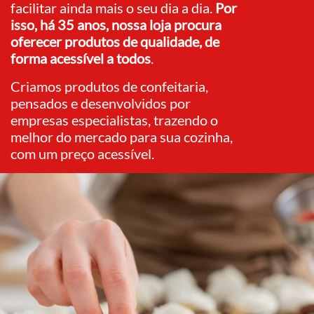
facilitar ainda mais o seu dia a dia.
Por
isso, há 35 anos, nossa loja procura
oferecer produtos de qualidade, de
forma acessível a todos
.
Criamos produtos de confeitaria,
pensados e desenvolvidos por
empresas especialistas, trazendo o
melhor do mercado para sua cozinha,
com um preço acessível.