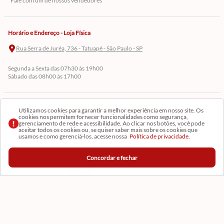
*Fale com um de nossos vendedores
Horário e Endereço - Loja Física
Rua Serra de Juréa, 736 - Tatuapé - São Paulo - SP
Segunda a Sexta das 07h30 às 19h00
Sábado das 08h00 às 17h00
Cadastre-se em Nossa Newsletter
Utilizamos cookies para garantir a melhor experiência em nosso site. Os
cookies nos permitem fornecer funcionalidades como segurança,
gerenciamento de rede e acessibilidade. Ao clicar nos botões, você pode
Receba as novidades
aceitar todos os cookies ou, se quiser saber mais sobre os cookies que
usamos e como gerenciá-los, acesse nossa
Política de privacidade.
Concordar e fechar
CADASTRAR