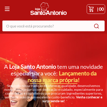
|
00
O que você está procurando?
A
Loja Santo Antonio
tem uma novidade
especial para você:
Lançamento da
nossa marca própria!
Seguindo nossa tradição de oferecer qualidade, desenvolvemos
nossa marca própria com dedicação e cuidado, especialmente para
confeiteiras e confeiteiros que procuram ingredientes superiores,
sem abrir mão de um excelente custo-benefício.
Venha conhecer e
surpreenda-se!