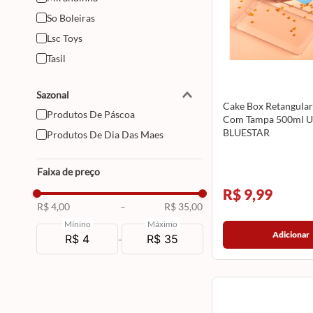
So Boleiras
Lsc Toys
Tasil
Sazonal
Cake Box Retangular 
Produtos De Páscoa
Com Tampa 500ml 
BLUESTAR
Produtos De Dia Das Maes
Faixa de preço
R$ 9,99
R$ 4,00
–
R$ 35,00
Mínino
Máximo
Adicionar
-