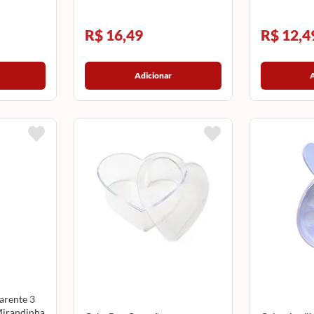
R$ 16,49
R$ 12,4
Adicionar
arente 3
irandinha