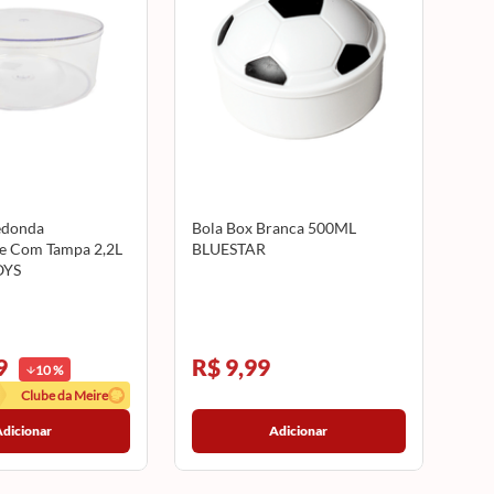
edonda
Bola Box Branca 500ML
e Com Tampa 2,2L
BLUESTAR
OYS
9
R$ 9,99
10
%
Clube da Meire
Adicionar
Adicionar