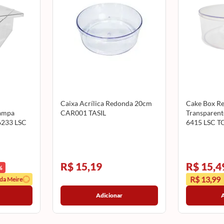
Caixa Acrílica Redonda 20cm
Cake Box R
Tampa
CAR001 TASIL
Transparent
6233 LSC
6415 LSC T
R$ 15,19
R$ 15,4
%
R$ 13,99
 da Meire
Adicionar