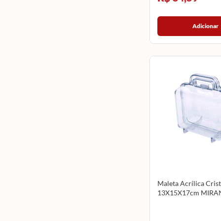
Adicionar
Maleta Acrílica Crist
13X15X17cm MIR