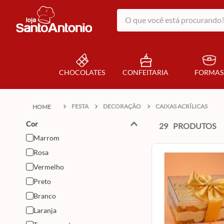
O que você está procurando?
CHOCOLATES
CONFEITARIA
FORMAS
FESTA
DECORAÇÃO
CAIXAS ACRÍLICAS
Cor
29
PRODUTOS
Marrom
Rosa
Vermelho
Preto
Branco
Laranja