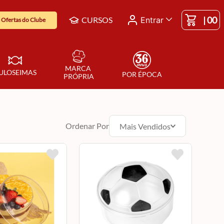
|
00
CURSOS
Entrar
Ofertas do Clube
MARCA 
ULOSEIMAS
POR ÉPOCA
PRÓPRIA
Ordenar Por
Mais Vendidos