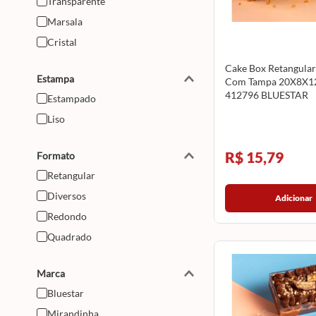
Transparente
Marsala
Cristal
Cake Box Retangular 
Estampa
Com Tampa 20X8X
412796 BLUESTAR
Estampado
Liso
R$ 15,79
Formato
Retangular
Diversos
Adicionar
Redondo
Quadrado
Marca
Bluestar
Mirandinha