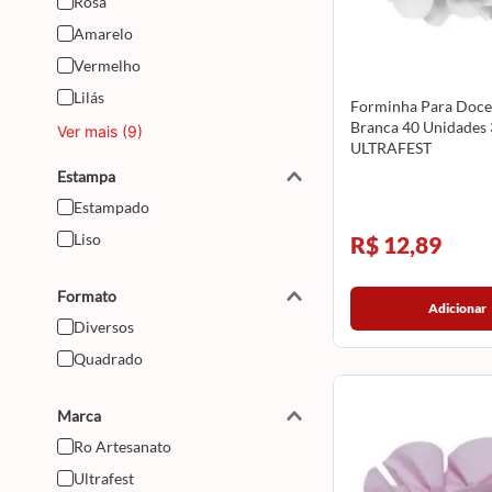
Rosa
Amarelo
Vermelho
Lilás
Forminha Para Doce 
Branca 40 Unidades
Ver mais (9)
ULTRAFEST
Estampa
Estampado
Liso
R$ 12,89
Formato
Adicionar
Diversos
Quadrado
Marca
Ro Artesanato
Ultrafest