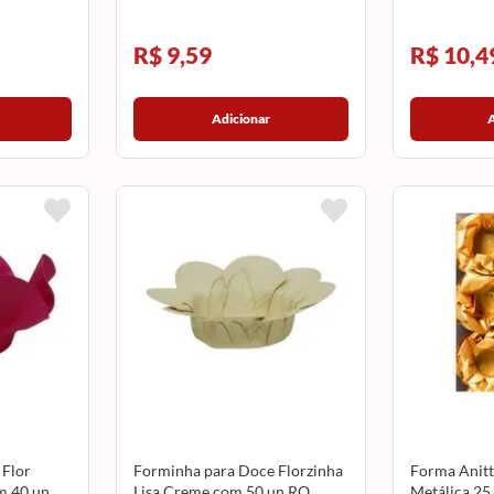
R$ 9,59
R$ 10,4
Adicionar
 Flor
Forminha para Doce Florzinha
Forma Anitt
m 40 un
Lisa Creme com 50 un RO
Metálica 25