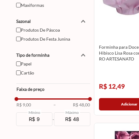
Maxiformas
Sazonal
Produtos De Páscoa
Produtos De Festa Junina
Forminha para Doce
Hibisco Lisa Rosa c
Tipo de forminha
RO ARTESANATO
Papel
Cartão
R$ 12,49
Faixa de preço
Adicionar
R$ 9,00
–
R$ 48,00
Mínino
Máximo
-