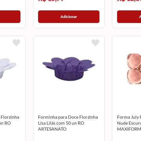
Adicionar
Florzinha
Forminha para Doce Florzinha
Forma July 
 un RO
Lisa Lilás com 50 un RO
Nude Escur
ARTESANATO
MAXIFORM