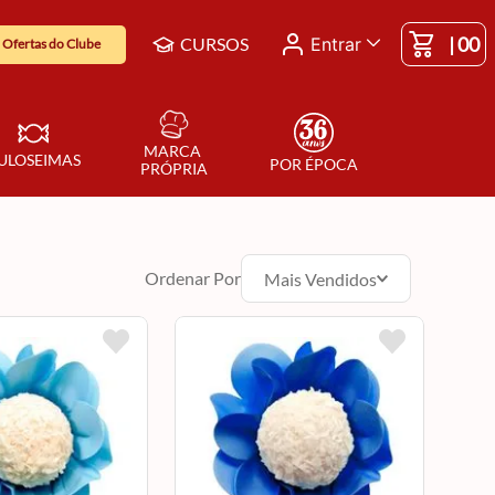
|
00
CURSOS
Entrar
Ofertas do Clube
MARCA 
ULOSEIMAS
POR ÉPOCA
PRÓPRIA
Ordenar Por
Mais Vendidos