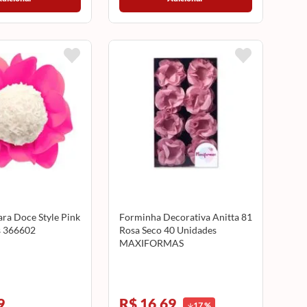
ra Doce Style Pink
Forminha Decorativa Anitta 81
s 366602
Rosa Seco 40 Unidades
MAXIFORMAS
9
R$ 16,69
17
%