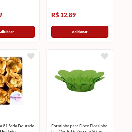
9
R$ 12,89
Adicionar
Adicionar
a 81 Seda Dourada
Forminha para Doce Florzinha
 Unidades
Lisa Verde Limão com 50 un