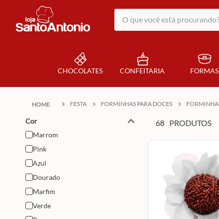
O que você está procurando?
CHOCOLATES
CONFEITARIA
FORMAS
FESTA
FORMINHAS PARA DOCES
FORMINHA
Cor
68
PRODUTOS
Marrom
Pink
Azul
Dourado
Marfim
Verde