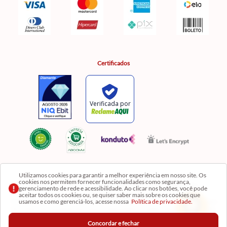
Certificados
Utilizamos cookies para garantir a melhor experiência em nosso site. Os
cookies nos permitem fornecer funcionalidades como segurança,
Razão Social: Comercial Luzia Meire de Gêneros Alimentícios LTDA | CNPJ:
gerenciamento de rede e acessibilidade. Ao clicar nos botões, você pode
08.991.182/0001-11
aceitar todos os cookies ou, se quiser saber mais sobre os cookies que
usamos e como gerenciá-los, acesse nossa
Política de privacidade.
Os preços, produtos e quantidades da Loja Virtual não se aplicam aos da Loja Física. Na Loja
fisíca temos mais variedades de produtos e departamentos. Imagens meramente ilustrativas.
Concordar e fechar