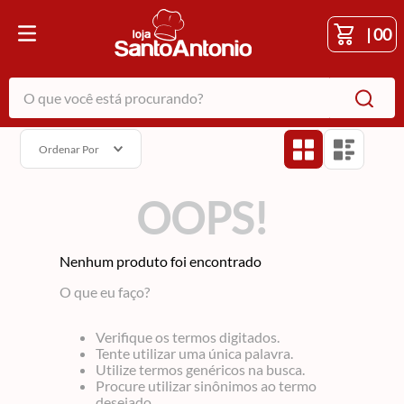
|
00
O que você está procurando?
Ordenar Por
OOPS!
Nenhum produto foi encontrado
O que eu faço?
Verifique os termos digitados.
Tente utilizar uma única palavra.
Utilize termos genéricos na busca.
Procure utilizar sinônimos ao termo
desejado.