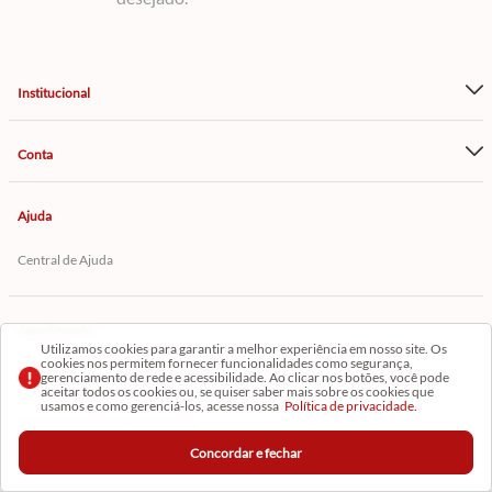
Institucional
Conta
Ajuda
Central de Ajuda
Atendimento
Utilizamos cookies para garantir a melhor experiência em nosso site. Os
cookies nos permitem fornecer funcionalidades como segurança,
(11) 2388-3378
SAC:
(11) 4040-2656
gerenciamento de rede e acessibilidade. Ao clicar nos botões, você pode
aceitar todos os cookies ou, se quiser saber mais sobre os cookies que
usamos e como gerenciá-los, acesse nossa
Política de privacidade.
Televendas:
(11) 99954-4401
*Fale com um de nossos vendedores
Concordar e fechar