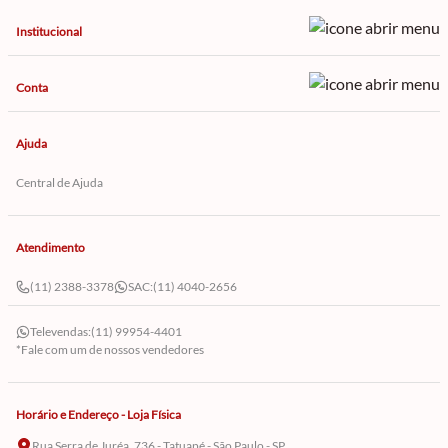
Institucional
Conta
Ajuda
Central de Ajuda
Atendimento
(11) 2388-3378
SAC:
(11) 4040-2656
Televendas:
(11) 99954-4401
*Fale com um de nossos vendedores
Horário e Endereço - Loja Física
Rua Serra de Juréa, 736 - Tatuapé - São Paulo - SP