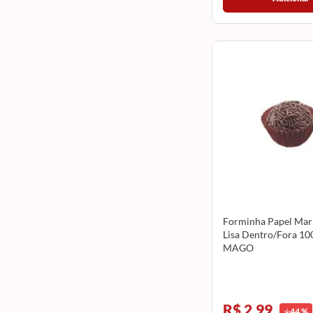
Forminha Papel Ma
Lisa Dentro/Fora 10
MAGO
R$ 2,99
44
%