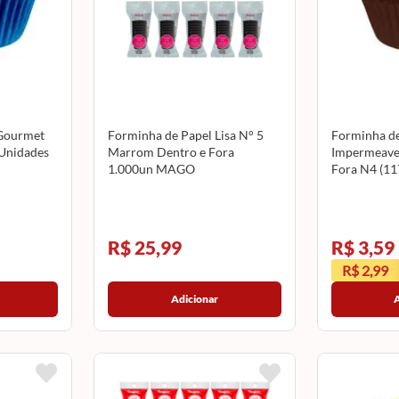
Gourmet
Forminha de Papel Lisa N° 5
Forminha de
 Unidades
Marrom Dentro e Fora
Impermeave
1.000un MAGO
Fora N4 (11
REGINA
R$ 25,99
R$ 3,59
R$ 2,99
Adicionar