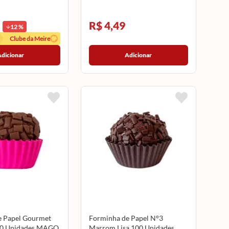
R$ 4,49
12
%
Clube da Meire
Adicionar
Adicionar
e Papel Gourmet
Forminha de Papel N°3
00 Unidades MAGO
Marrom Lisa 100 Unidades