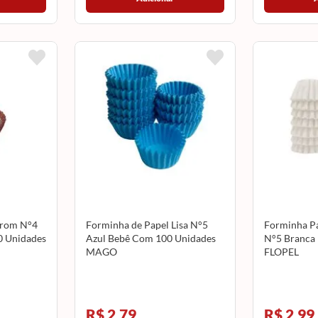
rrom N°4
Forminha de Papel Lisa N°5
Forminha P
0 Unidades
Azul Bebê Com 100 Unidades
N°5 Branca
MAGO
FLOPEL
R$ 2,79
R$ 2,99