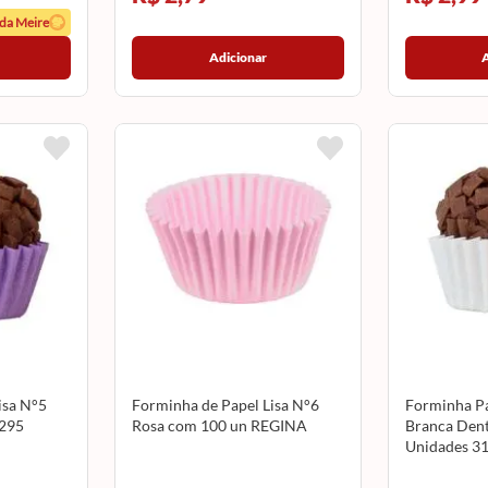
 da Meire
Adicionar
isa N°5
Forminha de Papel Lisa N°6
Forminha Pa
3295
Rosa com 100 un REGINA
Branca Dent
Unidades 