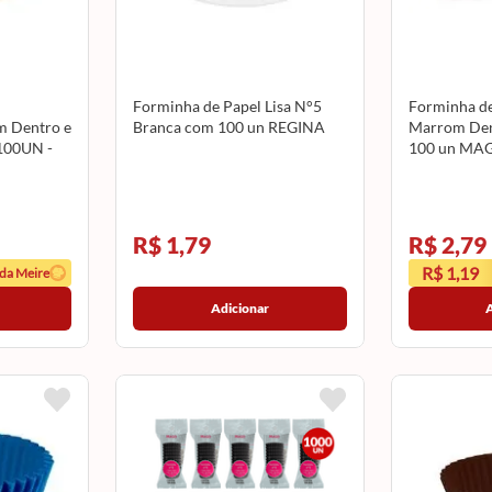
Forminha de Papel Lisa N°5
Forminha de
m Dentro e
Branca com 100 un REGINA
Marrom Den
 100UN -
100 un MA
R$ 1,79
R$ 2,79
R$ 1,19
 da Meire
Adicionar