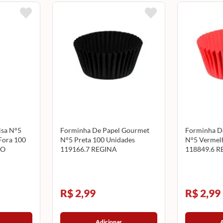
isa N°5
Forminha De Papel Gourmet
Forminha D
Fora 100
N°5 Preta 100 Unidades
N°5 Vermel
GO
119166.7 REGINA
118849.6 R
R$ 2,99
R$ 2,99
Adicionar