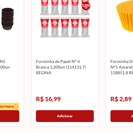
 N5
Forminha de Papel N° 6
Forminha D
100un
Branca 1.200un (114131.7)
N°5 Amarel
REGINA
118851.8 R
R$ 16,99
R$ 2,89
 da Meire
Adicionar