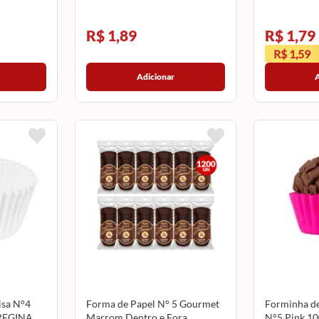
R$ 1,89
R$ 1,79
R$ 1,59
Adicionar
isa N°4
Forma de Papel N° 5 Gourmet
Forminha d
 REGINA
Marrom Dentro e Fora
N°5 Pink 1