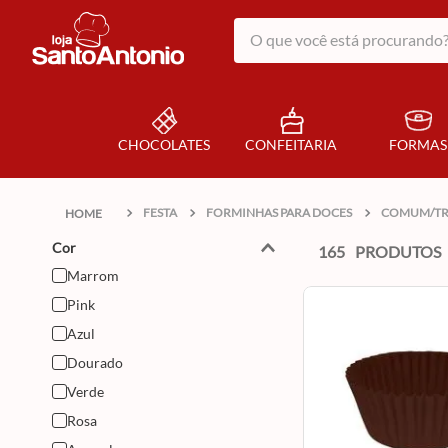
O que você está procurando?
CHOCOLATES
CONFEITARIA
FORMAS
FESTA
FORMINHAS PARA DOCES
COMUM/TR
Cor
165
PRODUTOS
Marrom
Pink
Azul
Dourado
Verde
Rosa