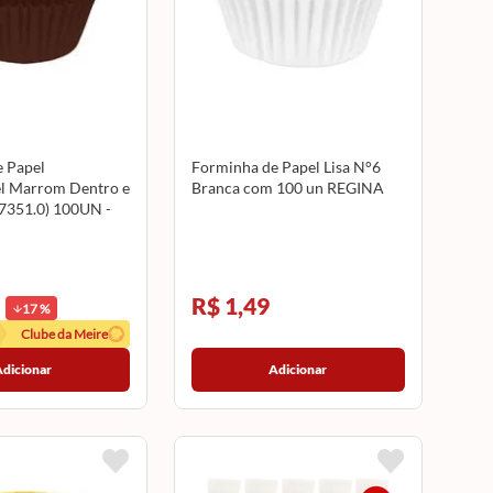
 Papel
Forminha de Papel Lisa N°6
l Marrom Dentro e
Branca com 100 un REGINA
7351.0) 100UN -
R$ 1,49
17
%
Clube da Meire
Adicionar
Adicionar