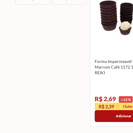
Forma Impermeavél
Marrom Café 1172 
REIKI
R$ 2,69
12
%
R$ 2,39
Clube
Adicionar