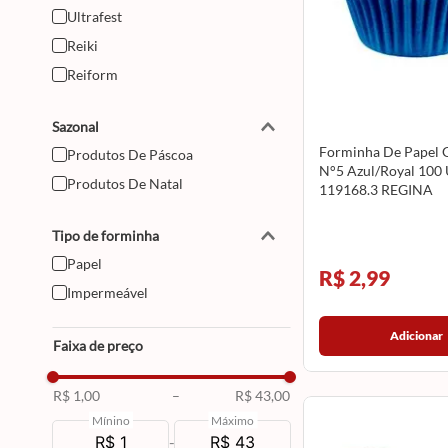
Ultrafest
Reiki
Reiform
Sazonal
Forminha De Papel 
Produtos De Páscoa
N°5 Azul/Royal 100
Produtos De Natal
119168.3 REGINA
Tipo de forminha
Papel
R$ 2,99
Impermeável
Adicionar
Faixa de preço
R$ 1,00
–
R$ 43,00
Mínino
Máximo
-