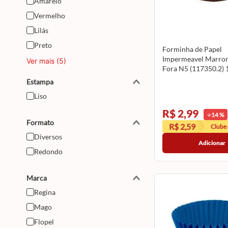
Amarelo
Vermelho
Lilás
Preto
Forminha de Papel
Impermeavel Marro
Ver mais (5)
Fora N5 (117350.2)
REGINA
Estampa
Liso
R$ 2,99
14
%
Formato
R$ 2,59
Clube
Diversos
Adicionar
Redondo
Marca
Regina
Mago
Flopel