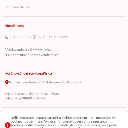
Central de Ajuda
Atendimento
(11) 2388-3378
SAC:
(11) 4040-2656
Televendas:
(11) 99954-4401
*Fale com um de nossos vendedores
Horário e Endereço - Loja Física
Rua Serra de Juréa, 736 - Tatuapé - São Paulo - SP
Segunda a Sexta das 07h30 às 19h00
Sábado das 08h00 às 17h00
Cadastre-se em Nossa Newsletter
Utilizamos cookies para garantir a melhor experiência em nosso site. Os
cookies nos permitem fornecer funcionalidades como segurança,
gerenciamento de rede e acessibilidade. Ao clicar nos botões, você pode
Receba as novidades