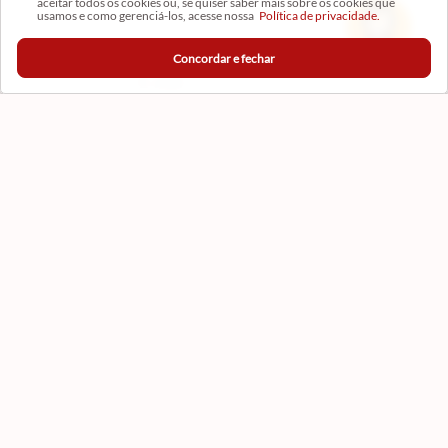
aceitar todos os cookies ou, se quiser saber mais sobre os cookies que
usamos e como gerenciá-los, acesse nossa
Política de privacidade.
Concordar e fechar
CADASTRAR
Formas de Pagamento