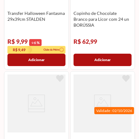
Transfer Halloween Fantasma
Copinho de Chocolate
29x39cm STALDEN
Branco para Licor com 24 un
BORÚSSIA
R$ 9,99
R$ 62,99
6
%
R$ 9,49
Clube da Meire
Adicionar
Adicionar
Validade :
02/10/2026