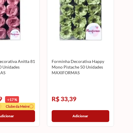
corativa Anitta 81
Forminha Decorativa Happy
0 Unidades
Mono Pistache 50 Unidades
AS
MAXIFORMAS
9
R$ 33,39
17
%
Clube da Meire
Adicionar
Adicionar