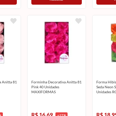
 Anitta 81
Forminha Decorativa Anitta 81
Forma Hibis
Pink 40 Unidades
Seda Neon S
MAXIFORMAS
Unidades 
R$ 16,69
R$ 18,9
%
17
%