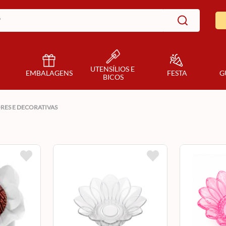
UTENSÍLIOS E 
EMBALAGENS
FESTA
G
BICOS
RES E DECORATIVAS