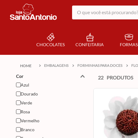
O que você está procurando?
CHOCOLATES
CONFEITARIA
FORMAS
EMBALAGENS
FORMINHAS PARA DOCES
FLO
Cor
22
PRODUTOS
Azul
Dourado
Verde
Rosa
Vermelho
Branco