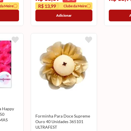
R$ 13,99
 da Meire
Clube da Meire
Adicionar
a Happy
 50
Forminha Para Doce Supreme
RMAS
Ouro 40 Unidades 365101
ULTRAFEST