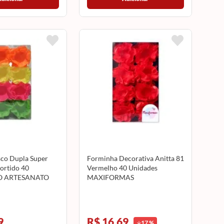
co Dupla Super
Forminha Decorativa Anitta 81
ortido 40
Vermelho 40 Unidades
RO ARTESANATO
MAXIFORMAS
9
R$ 16,69
17
%