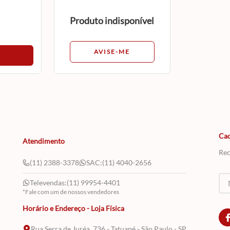
Produto indisponível
AVISE-ME
Cad
Atendimento
Rec
(11) 2388-3378
SAC:
(11) 4040-2656
Televendas:
(11) 99954-4401
*Fale com um de nossos vendedores
Horário e Endereço - Loja Física
Rua Serra de Juréa, 736 - Tatuapé - São Paulo - SP