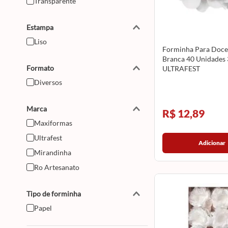
Transparente
Estampa
Liso
Forminha Para Doce 
Branca 40 Unidades
Formato
ULTRAFEST
Diversos
Marca
R$ 12,89
Maxiformas
Ultrafest
Adicionar
Mirandinha
Ro Artesanato
Tipo de forminha
Papel