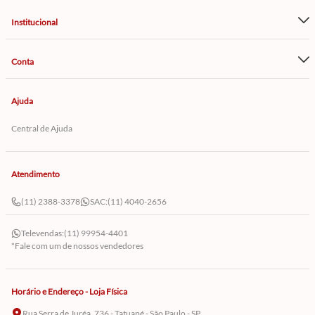
Institucional
Conta
Ajuda
Central de Ajuda
Atendimento
(11) 2388-3378
SAC:
(11) 4040-2656
Televendas:
(11) 99954-4401
*Fale com um de nossos vendedores
Horário e Endereço - Loja Física
Rua Serra de Juréa, 736 - Tatuapé - São Paulo - SP