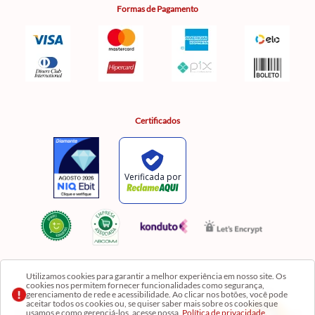
Formas de Pagamento
Certificados
Utilizamos cookies para garantir a melhor experiência em nosso site. Os
cookies nos permitem fornecer funcionalidades como segurança,
Razão Social: Comercial Luzia Meire de Gêneros Alimentícios LTDA | CNPJ:
gerenciamento de rede e acessibilidade. Ao clicar nos botões, você pode
08.991.182/0001-11
aceitar todos os cookies ou, se quiser saber mais sobre os cookies que
usamos e como gerenciá-los, acesse nossa
Política de privacidade.
Os preços, produtos e quantidades da Loja Virtual não se aplicam aos da Loja Física. Na Loja