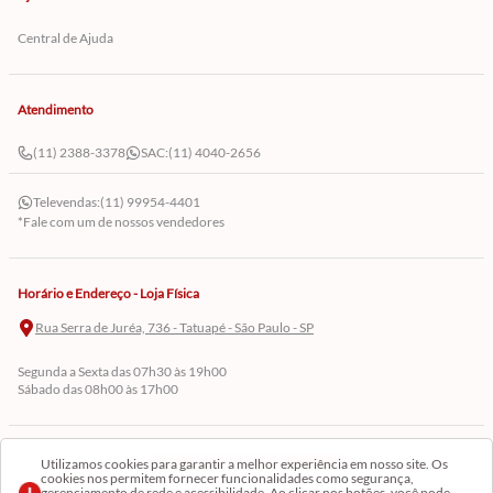
Central de Ajuda
Atendimento
(11) 2388-3378
SAC:
(11) 4040-2656
Televendas:
(11) 99954-4401
*Fale com um de nossos vendedores
Horário e Endereço - Loja Física
Rua Serra de Juréa, 736 - Tatuapé - São Paulo - SP
Segunda a Sexta das 07h30 às 19h00
Sábado das 08h00 às 17h00
Cadastre-se em Nossa Newsletter
Utilizamos cookies para garantir a melhor experiência em nosso site. Os
cookies nos permitem fornecer funcionalidades como segurança,
gerenciamento de rede e acessibilidade. Ao clicar nos botões, você pode