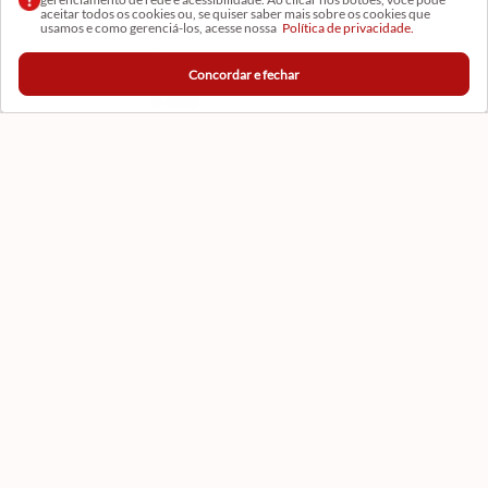
Receba as novidades
aceitar todos os cookies ou, se quiser saber mais sobre os cookies que
usamos e como gerenciá-los, acesse nossa
Política de privacidade.
Concordar e fechar
CADASTRAR
Formas de Pagamento