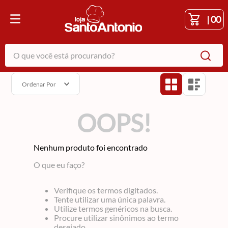
|
00
O que você está procurando?
Ordenar Por
OOPS!
Nenhum produto foi encontrado
O que eu faço?
Verifique os termos digitados.
Tente utilizar uma única palavra.
Utilize termos genéricos na busca.
Procure utilizar sinônimos ao termo
desejado.