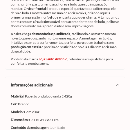
com chantilly, pasta americana, flores e tudo que sua imaginação
mandar. O
visor frontal
é o toque especial que faz toda a diferença: ele
deixa o bolo à mostra antes mesmo de abrir a caixa, criando aquela
primeira impressão incrível que encanta qualquer cliente. A tampa ainda
conta com um
círculo destacável
para acomodar topos de bolo, palitos e
flores com muito mais praticidade e sem improvisações.
A caixa chega
desmontada e planificada
, facilitando o armazenamento
no estoque e ocupando muito menos espaço. A montagem é rápida,
intuitiva e sem cola ou ferramentas, perfeita para quem trabalha com
produção em escala
e precisa de praticidade no dia a dia sem abrir mão
da qualidade.
Produto da marca
Loja Santo Antonio
, referência em qualidade para
confeitaria e embalagens.
informações adicionais
Material:
Papelão ondulado onda E 420g
Cor:
Branco
Modelo:
Com visor
Dimensões:
C31 x L31 x A31 cm
Conteúdo da embalagem:
1 unidade