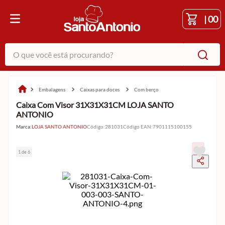
|
00
O que você está procurando?
embalagens
caixas para doces
com berço
Caixa Com Visor 31X31X31CM LOJA SANTO
ANTONIO
Marca:
LOJA SANTO ANTONIO
Código
:
281031
Código EAN
:
7901115100155
1 de 6