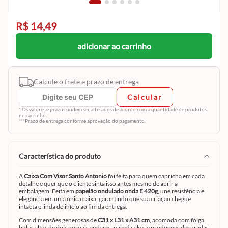
R$ 14,49
adicionar ao carrinho
Calcule o frete e prazo de entrega
Calcular
* Os valores e prazos podem ser alterados de acordo com a quantidade de produtos
no carrinho.
***Prazo de entrega conforme aprovação do pagamento.
característica do produto
A
Caixa Com Visor Santo Antonio
foi feita para quem capricha em cada
detalhe e quer que o cliente sinta isso antes mesmo de abrir a
embalagem. Feita em
papelão ondulado onda E 420g
, une resistência e
elegância em uma única caixa, garantindo que sua criação chegue
intacta e linda do início ao fim da entrega.
Com dimensões generosas de
C31 x L31 x A31 cm
, acomoda com folga
bolos altos de dois ou mais andares, naked cakes e produções decoradas