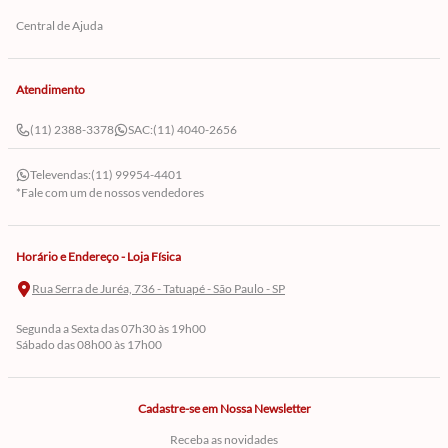
Central de Ajuda
Atendimento
(11) 2388-3378
SAC:
(11) 4040-2656
Televendas:
(11) 99954-4401
*Fale com um de nossos vendedores
Horário e Endereço - Loja Física
Rua Serra de Juréa, 736 - Tatuapé - São Paulo - SP
Segunda a Sexta das 07h30 às 19h00
Sábado das 08h00 às 17h00
Cadastre-se em Nossa Newsletter
Receba as novidades