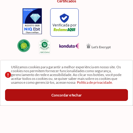
Certificados
Utilizamos cookies para garantir a melhor experiência em nosso site. Os
cookies nos permitem fornecer funcionalidades como segurança,
Razão Social: Comercial Luzia Meire de Gêneros Alimentícios LTDA | CNPJ:
gerenciamento de rede e acessibilidade. Ao clicar nos botões, você pode
08.991.182/0001-11
aceitar todos os cookies ou, se quiser saber mais sobre os cookies que
usamos e como gerenciá-los, acesse nossa
Política de privacidade.
Os preços, produtos e quantidades da Loja Virtual não se aplicam aos da Loja Física. Na Loja
fisíca temos mais variedades de produtos e departamentos. Imagens meramente ilustrativas.
Concordar e fechar