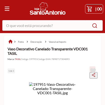
|
00
O que você está procurando?
festa
decoração
vasos/cachepots
Vaso Decorativo Canelado Transparente VDC001
TASIL
Marca:
TASIL
Código
:
197951
Código EAN
:
7898717304893
1 de 1