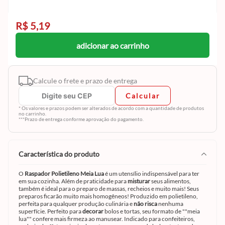
R$ 5,19
adicionar ao carrinho
Calcule o frete e prazo de entrega
Calcular
* Os valores e prazos podem ser alterados de acordo com a quantidade de produtos
no carrinho.
***Prazo de entrega conforme aprovação do pagamento.
característica do produto
O
Raspador Polietileno Meia Lua
é um utensílio indispensável para ter
em sua cozinha. Além de praticidade para
misturar
seus alimentos,
também é ideal para o preparo de massas, recheios e muito mais! Seus
preparos ficarão muito mais homogêneos! Produzido em polietileno,
perfeita para qualquer produção culinária e
não risca
nenhuma
superfície. Perfeito para
decorar
bolos e tortas, seu formato de ""meia
lua"" confere mais firmeza ao manusear. Indicado para confeiteiros,