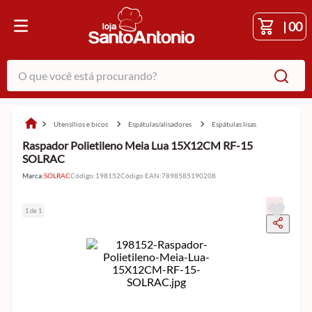
|
00
O que você está procurando?
utensílios e bicos
espátulas/alisadores
espátulas lisas
Raspador Polietileno Meia Lua 15X12CM RF-15
SOLRAC
Marca:
SOLRAC
Código
:
198152
Código EAN
:
7898585190208
1 de 1