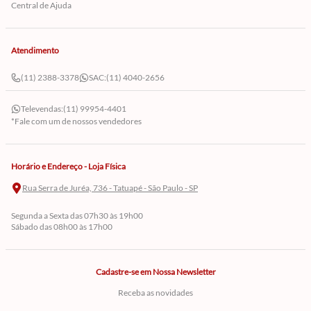
Central de Ajuda
Atendimento
(11) 2388-3378
SAC:
(11) 4040-2656
Televendas:
(11) 99954-4401
*Fale com um de nossos vendedores
Horário e Endereço - Loja Física
Rua Serra de Juréa, 736 - Tatuapé - São Paulo - SP
Segunda a Sexta das 07h30 às 19h00
Sábado das 08h00 às 17h00
Cadastre-se em Nossa Newsletter
Receba as novidades