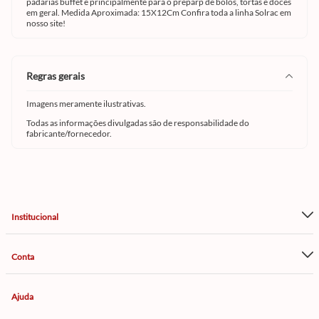
padarias buffet e principalmente para o preparp de bolos, tortas e doces
em geral. Medida Aproximada: 15X12Cm Confira toda a linha
Solrac em
nosso site!
regras gerais
Imagens meramente ilustrativas.
Todas as informações divulgadas são de responsabilidade do
fabricante/fornecedor.
Institucional
Conta
Ajuda