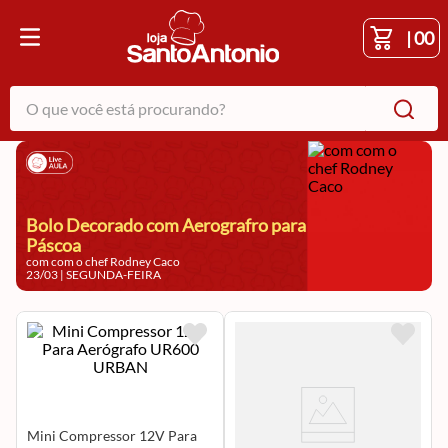
|
00
O que você está procurando?
Bolo Decorado com Aerografro para
Páscoa
com com o chef Rodney Caco
23/03
|
SEGUNDA-FEIRA
Mini Compressor 12V Para