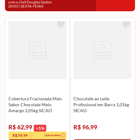
com o chef Douglas Santos
20/03
|
SEXTA-FEIRA
Cobertura Fracionada Mais
Chocolate ao Leite
Sabor Chocolate Meio
Profissional em Barra 1,01kg
Amargo 2,05kg SICAO
SICAO
R$ 62,99
R$ 96,99
5
%
R$ 59,99
Clube da Meire