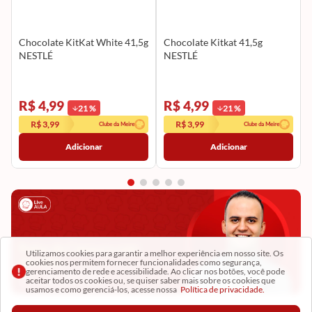
Chocolate KitKat White 41,5g
Chocolate Kitkat 41,5g
NESTLÉ
NESTLÉ
R$ 4,99
R$ 4,99
21
%
21
%
R$ 3,99
R$ 3,99
Clube da Meire
Clube da Meire
Adicionar
Adicionar
Bolos de Cenoura com
Utilizamos cookies para garantir a melhor experiência em nosso site. Os
Versões
cookies nos permitem fornecer funcionalidades como segurança,
gerenciamento de rede e acessibilidade. Ao clicar nos botões, você pode
com o chef Fabio Brito
aceitar todos os cookies ou, se quiser saber mais sobre os cookies que
12/03
|
QUINTA-FEIRA
usamos e como gerenciá-los, acesse nossa
Política de privacidade.