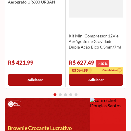
Aerógrafo UR600 URBAN
Kit Mini Compressor 12V e
Aerógrafo de Gravidade
Dupla Ação Bico 0.3mm/7ml
UR601K URBAN
R$ 421,99
R$ 627,49
10
%
R$ 564,99
Clube da Meire
Adicionar
Adicionar
Brownie Crocante Lucrativo