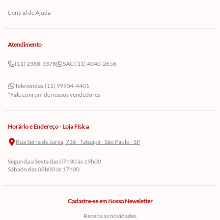
Central de Ajuda
Atendimento
(11) 2388-3378
SAC:
(11) 4040-2656
Televendas:
(11) 99954-4401
*Fale com um de nossos vendedores
Horário e Endereço - Loja Física
Rua Serra de Juréa, 736 - Tatuapé - São Paulo - SP
Segunda a Sexta das 07h30 às 19h00
Sábado das 08h00 às 17h00
Cadastre-se em Nossa Newsletter
Receba as novidades