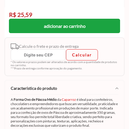
R$ 25,59
adicionar ao carrinho
Calcule o frete e prazo de entrega
Calcular
* Os valores e prazos podem ser alterados de acordo com a quantidade de produtos
no carrinho.
***Prazo de entrega conforme aprovação do pagamento.
característica do produto
A
Forma Ovo de Páscoa Médio
da
Caparroz
é ideal para confeiteiros,
chocolatiers e empreendedores que buscam versatilidade, praticidade e
um acabamento profissional em produções de maior porte. Indicada
para a confecção de ovos de Páscoa de aproximadamente 350 gramas,
seu formato liso permite total liberdade criativa, sendo perfeito para
personalizações com pinturas, texturas, aplicações, recheios e
decorações exclusivas que valorizam o produto final.