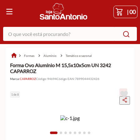
|
00
O que você está procurando?
formas
alumínio
temático e sazonal
Forma Ovo Alumínio M 15,5x10x5cm UN 3242
CAPARROZ
Marca:
CAPARROZ
Código
:
94694
Código EAN
:
7899044432426
1 de 8