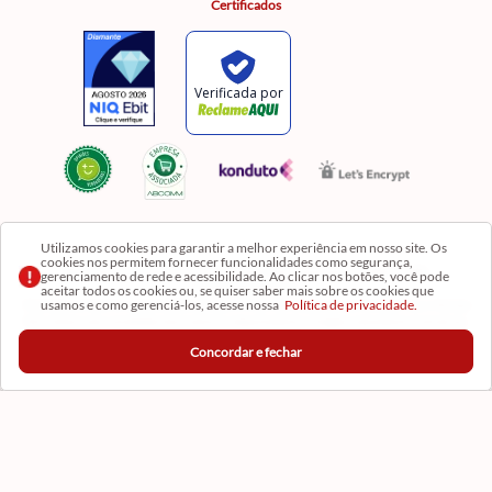
Certificados
Utilizamos cookies para garantir a melhor experiência em nosso site. Os
cookies nos permitem fornecer funcionalidades como segurança,
Razão Social: Comercial Luzia Meire de Gêneros Alimentícios LTDA | CNPJ:
gerenciamento de rede e acessibilidade. Ao clicar nos botões, você pode
08.991.182/0001-11
aceitar todos os cookies ou, se quiser saber mais sobre os cookies que
usamos e como gerenciá-los, acesse nossa
Política de privacidade.
Os preços, produtos e quantidades da Loja Virtual não se aplicam aos da Loja Física. Na Loja
fisíca temos mais variedades de produtos e departamentos. Imagens meramente ilustrativas.
Concordar e fechar