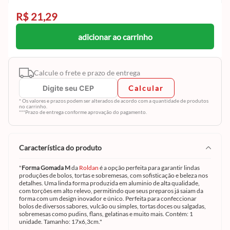
R$ 21,29
adicionar ao carrinho
Calcule o frete e prazo de entrega
Calcular
* Os valores e prazos podem ser alterados de acordo com a quantidade de produtos
no carrinho.
***Prazo de entrega conforme aprovação do pagamento.
característica do produto
"
Forma Gomada M
da
Roldan
é a opção perfeita para garantir lindas
produções de bolos, tortas e sobremesas, com sofisticação e beleza nos
detalhes. Uma linda forma produzida em aluminio de alta qualidade,
com torções em alto relevo, permitindo que seus preparos já saiam da
forma com um design inovador e único. Perfeita para confeccionar
bolos de diversos sabores, vulcão ou simples, tortas doces ou salgadas,
sobremesas como pudins, flans, gelatinas e muito mais. Contém: 1
unidade. Tamanho: 17x6,3cm."