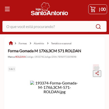
|
00
O que você está procurando?
formas
alumínio
temático e sazonal
Forma Gomada M 17X6,3CM 571 ROLDAN
Marca:
ROLDAN
Código
:
193374
Código EAN
:
7896973309898
1 de 1