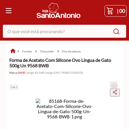
|
00
O que você está procurando?
formas
chocolate
ovo de páscoa
Forma de Acetato Com Silicone Ovo Língua de Gato
500g Un 9568 BWB
Marca:
BWB
Código
:
85168
Código EAN
:
7908013100928
1 de 2