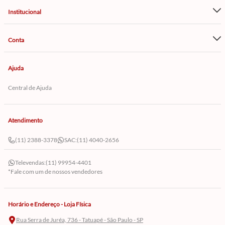
Institucional
Conta
Ajuda
Central de Ajuda
Atendimento
(11) 2388-3378
SAC:
(11) 4040-2656
Televendas:
(11) 99954-4401
*Fale com um de nossos vendedores
Horário e Endereço - Loja Física
Rua Serra de Juréa, 736 - Tatuapé - São Paulo - SP