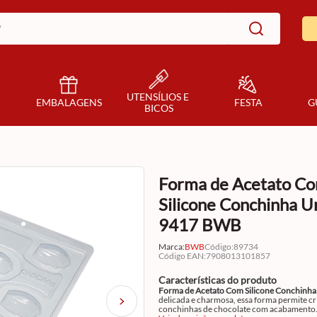
UTENSÍLIOS E 
EMBALAGENS
FESTA
G
BICOS
Forma de Acetato C
Silicone Conchinha U
9417 BWB
Marca:
BWB
Código
:
89734
Código EAN
:
7908013101857
Características do produto
Forma de Acetato Com Silicone Conchinha
delicada e charmosa, essa forma permite cr
conchinhas de chocolate com acabamento