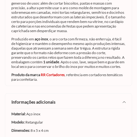
generoso de usos: além de cortar biscoitos, pastas e massas com
precisão, a altura permite usar o aro como molde de montagem para
sobremesas em camadas, mini tortas retangulares, semifrios e docinhos
estruturados que desenformam com as laterais impecáveis. É o tamanho
certo para porções individuais que rendem bem na vitrine, no cardápio
de cafeterias e nas encomendas de festas que pedem apresentação
caprichada sem desperdiçar massa.
Produzido em
aço inox
, o aro corta com firmeza, não enferruja, é fácil
de higienizar e mantém o desempenho mesmo após produções intensas,
daquelas que atravessam a semana sem dar trégua. A estrutura rígida
garante que o formato não deforme com a pressão do corte,
preservando os cantos retos que fazem toda a diferença no resultado. A
embalagem contém
1 unidade
. Após o uso, lave, seque bem e guarde em
local seco para conservar o brilho do inox por muitos e muitos cortes.
Produto da marca
RR Cortadores
, referência em cortadores temáticos
para confeitaria.
informações adicionais
Material:
Aço inox
Modelo:
Retangular
Dimensões:
8 x 5 x 4 cm