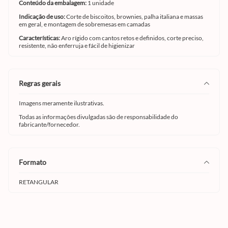
Conteúdo da embalagem:
1 unidade
Indicação de uso:
Corte de biscoitos, brownies, palha italiana e massas
em geral, e montagem de sobremesas em camadas
Características:
Aro rígido com cantos retos e definidos, corte preciso,
resistente, não enferruja e fácil de higienizar
regras gerais
Imagens meramente ilustrativas.
Todas as informações divulgadas são de responsabilidade do
fabricante/fornecedor.
formato
RETANGULAR