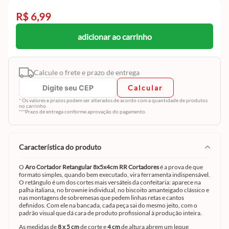
R$ 6,99
adicionar ao carrinho
Calcule o frete e prazo de entrega
Calcular
* Os valores e prazos podem ser alterados de acordo com a quantidade de produtos
no carrinho.
***Prazo de entrega conforme aprovação do pagamento.
característica do produto
O
Aro Cortador Retangular 8x5x4cm RR Cortadores
é a prova de que
formato simples, quando bem executado, vira ferramenta indispensável.
O retângulo é um dos cortes mais versáteis da confeitaria: aparece na
palha italiana, no brownie individual, no biscoito amanteigado clássico e
nas montagens de sobremesas que pedem linhas retas e cantos
definidos. Com ele na bancada, cada peça sai do mesmo jeito, com o
padrão visual que dá cara de produto profissional à produção inteira.
As medidas de
8 x 5 cm
de corte e
4 cm
de altura abrem um leque