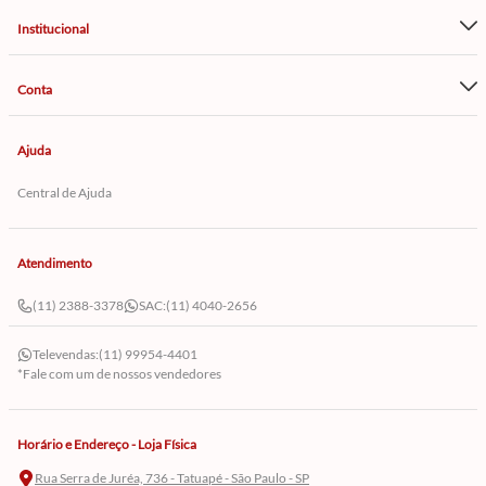
Institucional
Conta
Ajuda
Central de Ajuda
Atendimento
(11) 2388-3378
SAC:
(11) 4040-2656
Televendas:
(11) 99954-4401
*Fale com um de nossos vendedores
Horário e Endereço - Loja Física
Rua Serra de Juréa, 736 - Tatuapé - São Paulo - SP