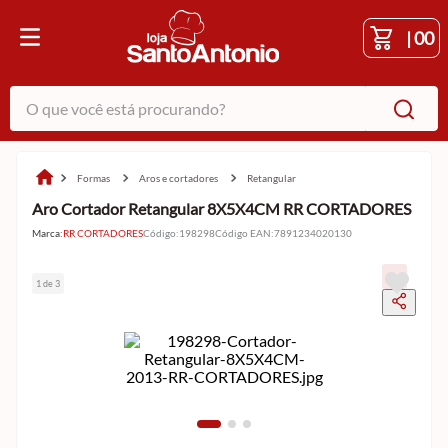
|
00
O que você está procurando?
formas
aros e cortadores
retangular
Aro Cortador Retangular 8X5X4CM RR CORTADORES
Marca:
RR CORTADORES
Código
:
198298
Código EAN
:
7891234020130
1 de 3