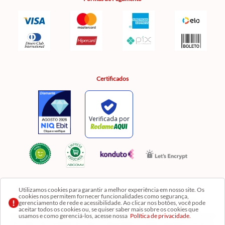
Certificados
Utilizamos cookies para garantir a melhor experiência em nosso site. Os
cookies nos permitem fornecer funcionalidades como segurança,
Razão Social: Comercial Luzia Meire de Gêneros Alimentícios LTDA | CNPJ:
gerenciamento de rede e acessibilidade. Ao clicar nos botões, você pode
08.991.182/0001-11
aceitar todos os cookies ou, se quiser saber mais sobre os cookies que
usamos e como gerenciá-los, acesse nossa
Política de privacidade.
Os preços, produtos e quantidades da Loja Virtual não se aplicam aos da Loja Física. Na Loja
fisíca temos mais variedades de produtos e departamentos. Imagens meramente ilustrativas.