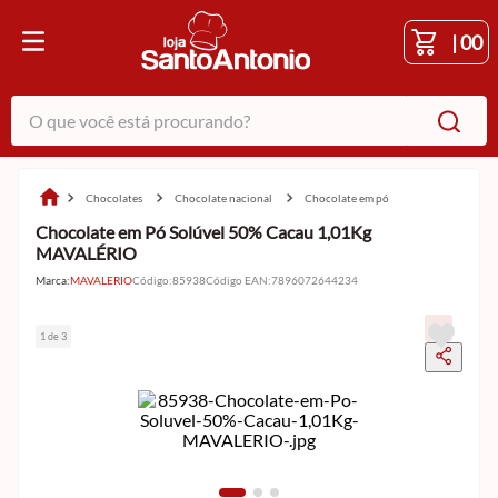
|
00
O que você está procurando?
chocolates
chocolate nacional
chocolate em pó
Chocolate em Pó Solúvel 50% Cacau 1,01Kg
MAVALÉRIO
Marca:
MAVALERIO
Código
:
85938
Código EAN
:
7896072644234
1 de 3