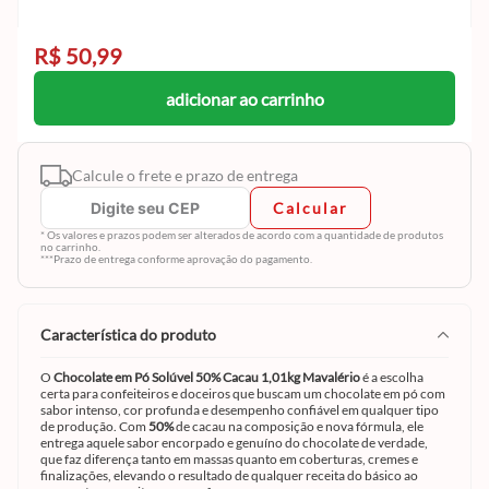
R$ 50,99
adicionar ao carrinho
Calcule o frete e prazo de entrega
Calcular
* Os valores e prazos podem ser alterados de acordo com a quantidade de produtos
no carrinho.
***Prazo de entrega conforme aprovação do pagamento.
característica do produto
O
Chocolate em Pó Solúvel 50% Cacau 1,01kg Mavalério
é a escolha
certa para confeiteiros e doceiros que buscam um chocolate em pó com
sabor intenso, cor profunda e desempenho confiável em qualquer tipo
de produção. Com
50%
de cacau na composição e nova fórmula, ele
entrega aquele sabor encorpado e genuíno do chocolate de verdade,
que faz diferença tanto em massas quanto em coberturas, cremes e
finalizações, elevando o resultado de qualquer receita do básico ao