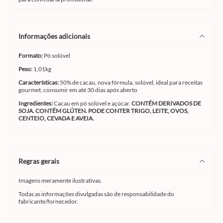
informações adicionais
Formato:
Pó solúvel
Peso:
1,01kg
Características:
50% de cacau, nova fórmula, solúvel, ideal para receitas
gourmet, consumir em até 30 dias após aberto
Ingredientes:
Cacau em pó solúvel e açúcar.
CONTÉM DERIVADOS DE
SOJA. CONTÉM GLÚTEN. PODE CONTER TRIGO, LEITE, OVOS,
CENTEIO, CEVADA E AVEIA.
regras gerais
Imagens meramente ilustrativas.
Todas as informações divulgadas são de responsabilidade do
fabricante/fornecedor.