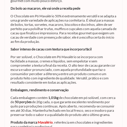
gourmet com muito pouco esforço.
Do bolo ao macaron, ele vai onde a receita pede
O Chocolate em Pó Mavalério 50% é extremamente versátil e se adapta a
uma grande variedade de aplicações na confeitaria. É ideal para massas
de bolos, tortas, sorvetes, macarons, biscoitos e docinhos, além de ser
perfeito para polvilhar trufas, muffins e cupcakes com aquela camada de
cacau que finaliza e impressiona. Para receitas gourmet que exigem um
cacau de verdade com presença de sabor, ele é a escolha certa do início
ao fim da produção.
Sabor intenso de cacau com textura que incorpora fácil
Por ser solúvel, o Chocolate em Pó Mavalério se incorpora com
facilidade a massas, cremes e líquidos, sem empelotar e sem
comprometer a textura final da receita. O alto teor de cacau garante cor
escura e sabor pronunciado, com aquela profundidade que faz o
consumidor perceber a diferença entre um produto comum e um
produto feito com ingrediente de qualidade. Versátil, prático e com
resultado consistente em todas as aplicações.
Embalagem, rendimento e conservação
Cada embalagem contém
1,01kg
de chocolate em pó solúvel, com cerca
de
50 porções
de 20g cada, o que garante excelente rendimento por
quilo para produções contínuas. Após aberto, recomenda-se consumir
em até 30 dias. Mantenha fechado em local fresco, seco e inodoro para
preservar todo o sabor e a qualidade do produto até o último grama.
Produto da marca
Mavalério
, referência em chocolates e ingredientes
para confeitaria profissional.