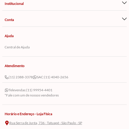
Institucional
Conta
Ajuda
Central de Ajuda
Atendimento
(11) 2388-3378
SAC:
(11) 4040-2656
Televendas:
(11) 99954-4401
*Fale com um de nossos vendedores
Horário e Endereço - Loja Física
Rua Serra de Juréa, 736 - Tatuapé - São Paulo - SP