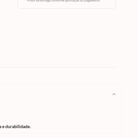
***Prazo de entrega conforme aprovação do pagamento.
x que
ança e
 e durabilidade.