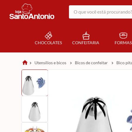
O que você está procurando?
CHOCOLATES
CONFEITARIA
FORMAS
utensílios e bicos
bicos de confeitar
bico pi