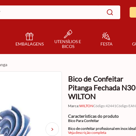
UTENSÍLIOS E 
EMBALAGENS
FESTA
G
BICOS
tanga
Bico de Confeitar
Pitanga Fechada N30
WILTON
Marca:
WILTON
Código
:
42441
Código EAN
Características do produto
Bico Para Confeitar
Bico de confeitar profissional em inox ideal
fazer maravilhosos trabalhos com chantily,
Veja descrição completa