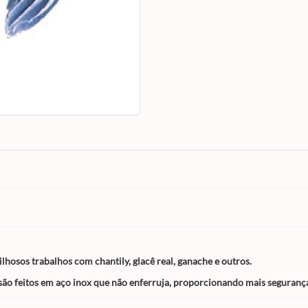
real, ganache e outros.
Deixe seus trabalhos com acabamento
profissional, os bicos são feitos em aço ino
não enferruja, proporcionando mais segur
durabilidade.
ilhosos trabalhos com chantily, glacê real, ganache e outros.
são feitos em aço inox que não enferruja, proporcionando mais segurança