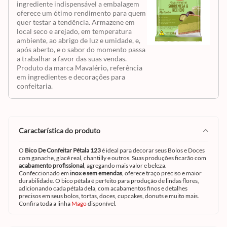
ingrediente indispensável a embalagem
oferece um ótimo rendimento para quem
quer testar a tendência. Armazene em
local seco e arejado, em temperatura
ambiente, ao abrigo de luz e umidade, e,
após aberto, e o sabor do momento passa
a trabalhar a favor das suas vendas.
Produto da marca Mavalério, referência
em ingredientes e decorações para
confeitaria.
característica do produto
O
Bico De Confeitar Pétala 123
é ideal para decorar seus Bolos e Doces
com ganache, glacê real, chantilly e outros. Suas produções ficarão com
acabamento profissional
, agregando mais valor e beleza.
Confeccionado em
inox e sem emendas
, oferece traço preciso e maior
durabilidade. O bico pétala é perfeito para produção de lindas flores,
adicionando cada pétala dela, com acabamentos finos e detalhes
precisos em seus bolos, tortas, doces, cupcakes, donuts e muito mais.
Confira toda a linha
Mago
disponível.