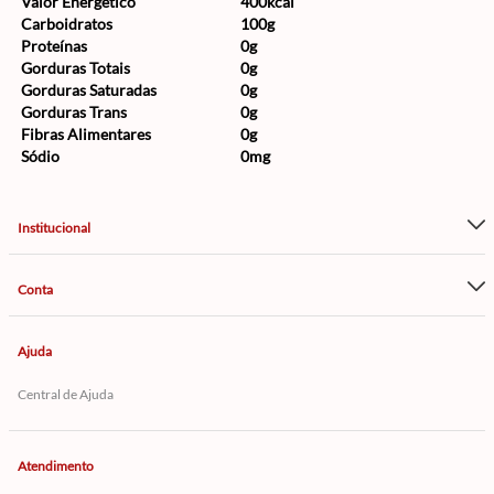
Valor Energético
400kcal
Carboidratos
100g
Proteínas
0g
Gorduras Totais
0g
Gorduras Saturadas
0g
Gorduras Trans
0g
Fibras Alimentares
0g
Sódio
0mg
Institucional
Conta
Ajuda
Central de Ajuda
Atendimento