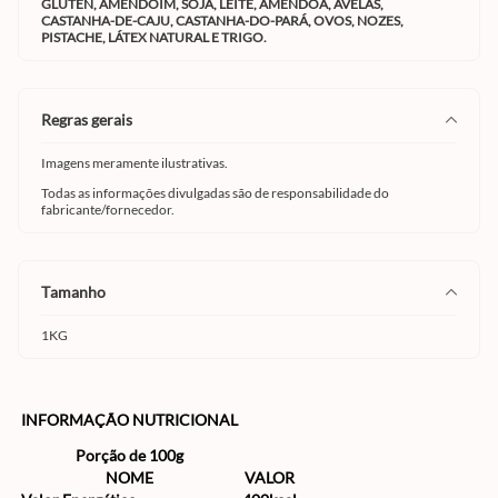
GLÚTEN, AMENDOIM, SOJA, LEITE, AMÊNDOA, AVELÃS,
CASTANHA-DE-CAJU, CASTANHA-DO-PARÁ, OVOS, NOZES,
PISTACHE, LÁTEX NATURAL E TRIGO.
regras gerais
Imagens meramente ilustrativas.
Todas as informações divulgadas são de responsabilidade do
fabricante/fornecedor.
tamanho
1KG
INFORMAÇÃO NUTRICIONAL
Porção de 100g
NOME
VALOR