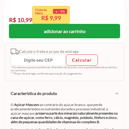
exclusivo
Clube da
9
%
Clube da Meire.
Meire
R$ 9,99
Cadastre-se e aproveite
R$ 10,99
adicionar ao carrinho
Calcule o frete e prazo de entrega
Calcular
* Os valores e prazos podem ser alterados de acordo com a quantidade de produtos
no carrinho.
***Prazo de entrega conforme aprovação do pagamento.
característica do produto
O
Açúcar Mascavo
ao contrário do açúcar branco, que perde
praticamente todos os nutrientes durante o processo industrial, o
açúcar mascavo
preserva parte dos minerais naturalmente presentes na
cana-de-açúcar, como ferro, cálcio, magnésio, potássio, fósforo e zinco,
além de pequenas quantidades de vitaminas do complexo B.