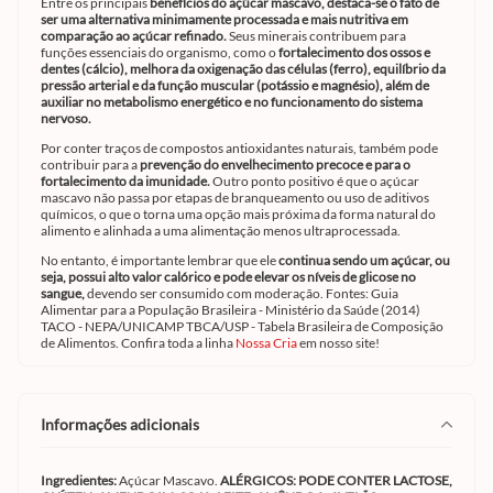
Entre os principais
benefícios do açúcar mascavo, destaca-se o fato de
ser uma alternativa minimamente processada e mais nutritiva em
comparação ao açúcar refinado.
Seus minerais contribuem para
funções essenciais do organismo, como o
fortalecimento dos ossos e
dentes (cálcio), melhora da oxigenação das células (ferro), equilíbrio da
pressão arterial e da função muscular (potássio e magnésio), além de
auxiliar no metabolismo energético e no funcionamento do sistema
nervoso.
Por conter traços de compostos antioxidantes naturais, também pode
contribuir para a
prevenção do envelhecimento precoce e para o
fortalecimento da imunidade.
Outro ponto positivo é que o açúcar
mascavo não passa por etapas de branqueamento ou uso de aditivos
químicos, o que o torna uma opção mais próxima da forma natural do
alimento e alinhada a uma alimentação menos ultraprocessada.
No entanto, é importante lembrar que ele
continua sendo um açúcar, ou
seja, possui alto valor calórico e pode elevar os níveis de glicose no
sangue,
devendo ser consumido com moderação. Fontes: Guia
Alimentar para a População Brasileira - Ministério da Saúde (2014)
TACO - NEPA/UNICAMP TBCA/USP - Tabela Brasileira de Composição
de Alimentos. Confira toda a linha
Nossa Cria
em nosso site!
informações adicionais
Ingredientes:
Açúcar Mascavo.
ALÉRGICOS: PODE CONTER LACTOSE,