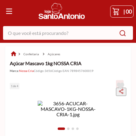
|
00
O que você está procurando?
confeitaria
açúcares
Açúcar Mascavo 1kg NOSSA CRIA
Marca:
Nossa Cria
Código
:
3656
Código EAN
:
7898457600019
1 de 4