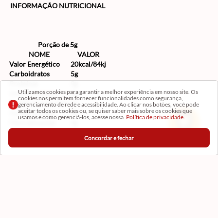
INFORMAÇÃO NUTRICIONAL
Porção de 5g
NOME
VALOR
Valor Energético
20kcal/84kj
Carboidratos
5g
Proteínas
0g
Utilizamos cookies para garantir a melhor experiência em nosso site. Os
Gorduras totais
0g
cookies nos permitem fornecer funcionalidades como segurança,
Gorduras saturadas
0g
gerenciamento de rede e acessibilidade. Ao clicar nos botões, você pode
aceitar todos os cookies ou, se quiser saber mais sobre os cookies que
Gorduras trans
0g
usamos e como gerenciá-los, acesse nossa
Política de privacidade.
Fibra alimentar
0g
Sódio
0mg
Concordar e fechar
Institucional
Conta