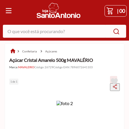
|
00
O que você está procurando?
confeitaria
açúcares
Açúcar Cristal Amarelo 500g MAVALÉRIO
Marca:
MAVALERIO
Código
:
26729
Código EAN
:
7896072641103
1 de 1