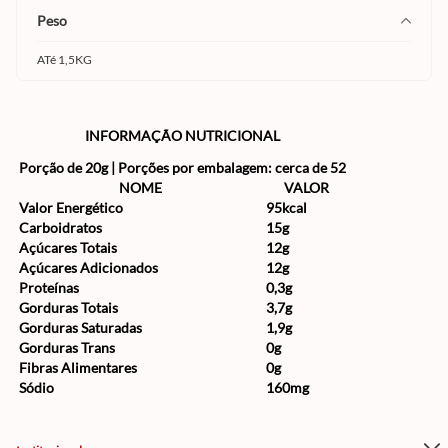
peso
ATé 1,5KG
INFORMAÇÃO NUTRICIONAL
Porção de 20g | Porções por embalagem: cerca de 52
NOME
VALOR
Valor Energético
95kcal
Carboidratos
15g
Açúcares Totais
12g
Açúcares Adicionados
12g
Proteínas
0,3g
Gorduras Totais
3,7g
Gorduras Saturadas
1,9g
Gorduras Trans
0g
Fibras Alimentares
0g
Sódio
160mg