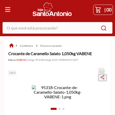
|
00
O que você está procurando?
confeitaria
flocos e crocantes
Crocante de Caramello Salato 1,050kg VABENE
Marca:
VABENE
Código
:
95318
Código EAN
:
7898046911007
1 de 3