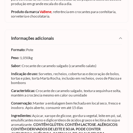
produção em grande escala do dia a dia.
Produto da marca
VaBene
, referência em crocantes para confeitaria,
sorveteria e chocolataria.
informações adicionais
Formato:
Pote
Peso:
1,050kg
Sabor:
Crocante de caramelo salgado (caramello salato)
Indicação de uso:
Sorvetes, recheios, coberturas e decoração de bolos,
tortas e pães, torta Marta Rocha, inclusão em recheios, ovos de Páscoa e
bombons
Características:
Crocante de caramelo salgado, textura sequinha e solta,
mantém a crocância mesmo em calor ou umidade
Conservação:
Manter a embalagem bem fechada em local seco, fresco e
inodoro. Após aberto, consumir em até 15 dias
Ingredientes:
Açúcar, xarope de glicose, gordura vegetal, leite em pó, sal,
emulsificantes mono e diglicerídeos de ácidos graxos e lecitina de soja e
aromatizante.
CONTÉM GLÚTEN. CONTÉM LACTOSE. ALÉRGICOS:
CONTÉM DERIVADOS DE LEITE E SOJA. PODE CONTER