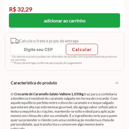
R$ 32,29
adicionar ao carrinho
Calcule o frete e prazo de entrega
Calcular
* Os valores e prazos podem ser alterados de acordo com a quantidade de produtos
no carrinho.
***Prazo de entrega conforme aprovação do pagamento.
característica do produto
O
Crocante de Caramello Salato VaBene 1,050kg
traz para a confeitaria
a tendência irresistível do caramelo salgado em forma de crocante. Com
aquele equilíbrio perfeito entre o doce do caramelo e o toque salgado
que está em alta nas sobremesas gourmet, ele agrega sabor sofisticado e
textura sequinha às criações, mantendo-se solto e ideal para aplicação
mesmo em climas de calor ou umidade. É o ingrediente certo para quem
quer surpreender o cliente com uma combinação moderna e cheia de
personalidade, que transforma o comum em algo memorável e
cobiçado.