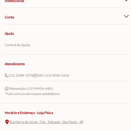
Institucional
Conta
Ajuda
Central de Ajuda
Atendimento
(11) 2388-3378
SAC:
(11) 4040-2656
Televendas:
(11) 99954-4401
*Fale com um de nossos vendedores
Horário e Endereço - Loja Física
Rua Serra de Juréa, 736 - Tatuapé - São Paulo - SP