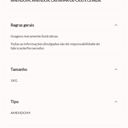
AMENDOIM, AMÊNDOA, CASTANHA-DE-CAJU E CEVADA.
regras gerais
Imagens meramente ilustrativas.
Todas as informações divulgadas são de responsabilidade do
fabricante/fornecedor.
tamanho
1KG
tipo
AMENDOIM