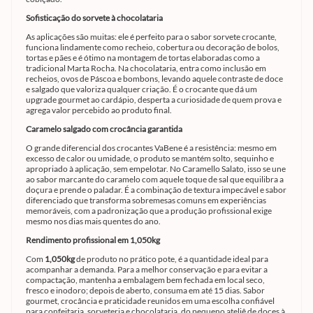
Sofisticação do sorvete à chocolataria
As aplicações são muitas: ele é perfeito para o sabor sorvete crocante,
funciona lindamente como recheio, cobertura ou decoração de bolos,
tortas e pães e é ótimo na montagem de tortas elaboradas como a
tradicional Marta Rocha. Na chocolataria, entra como inclusão em
recheios, ovos de Páscoa e bombons, levando aquele contraste de doce
e salgado que valoriza qualquer criação. É o crocante que dá um
upgrade gourmet ao cardápio, desperta a curiosidade de quem prova e
agrega valor percebido ao produto final.
Caramelo salgado com crocância garantida
O grande diferencial dos crocantes VaBene é a resistência: mesmo em
excesso de calor ou umidade, o produto se mantém solto, sequinho e
apropriado à aplicação, sem empelotar. No Caramello Salato, isso se une
ao sabor marcante do caramelo com aquele toque de sal que equilibra a
doçura e prende o paladar. É a combinação de textura impecável e sabor
diferenciado que transforma sobremesas comuns em experiências
memoráveis, com a padronização que a produção profissional exige
mesmo nos dias mais quentes do ano.
Rendimento profissional em 1,050kg
Com
1,050kg
de produto no prático pote, é a quantidade ideal para
acompanhar a demanda. Para a melhor conservação e para evitar a
compactação, mantenha a embalagem bem fechada em local seco,
fresco e inodoro; depois de aberto, consuma em até 15 dias. Sabor
gourmet, crocância e praticidade reunidos em uma escolha confiável
para confeitaria, sorveteria e chocolataria, do pequeno ateliê de doces à