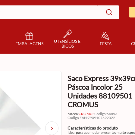
UTENSÍLIOS E 
EMBALAGENS
FESTA
G
BICOS
Saco Express 39x39
Páscoa Incolor 25
Unidades 88109501
CROMUS
Marca:
CROMUS
Código
:
64853
Código EAN
:
7909107692022
Características do produto
Ideal para acomodar presentes muito especi