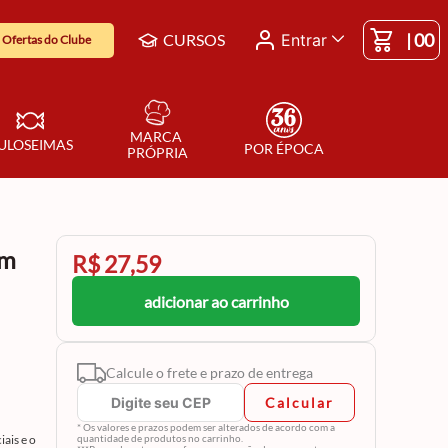
|
00
CURSOS
Entrar
Ofertas do Clube
MARCA 
ULOSEIMAS
POR ÉPOCA
PRÓPRIA
cm
R$ 27,59
adicionar ao carrinho
Calcule o frete e prazo de entrega
Calcular
* Os valores e prazos podem ser alterados de acordo com a
ais e o
quantidade de produtos no carrinho.