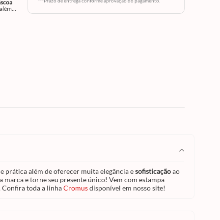
***Prazo de entrega conforme aprovação do pagamento.
áscoa
 além
o
 a
a,
a
l muito
ades
.
 nosso
e prática além de oferecer muita elegância e
sofisticação
ao
 sua marca e torne seu presente único! Vem com estampa
Confira toda a linha
Cromus
disponível em nosso site!