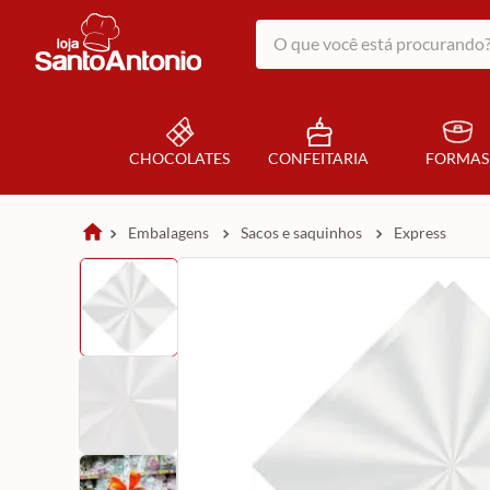
O que você está procurando?
CHOCOLATES
CONFEITARIA
FORMAS
embalagens
sacos e saquinhos
express