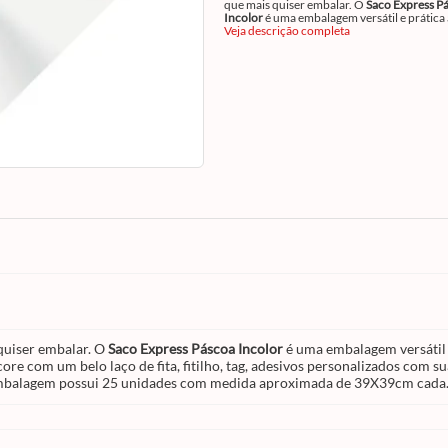
que mais quiser embalar. O
Saco Express P
Incolor
é uma embalagem versátil e prática
de oferecer muita elegância e
Veja descrição completa
sofisticação
a
produto. Use sua criatividade para finalizar
embalagem: decore com um belo laço de fit
fitilho, tag, adesivos personalizados com su
marca e torne seu presente único! Vem com
estampa Natalina, capaz de tornar seu Nata
mais especial. A embalagem possui 25 unid
com medida aproximada de 39X39cm cada
Confira toda a linha
Cromus
disponível em
site!
quiser embalar. O
Saco Express Páscoa Incolor
é uma embalagem versátil 
core com um belo laço de fita, fitilho, tag, adesivos personalizados com
A embalagem possui 25 unidades com medida aproximada de 39X39cm cada. 