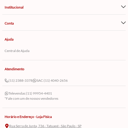
Institucional
Conta
Ajuda
Central de Ajuda
Atendimento
(11) 2388-3378
SAC:
(11) 4040-2656
Televendas:
(11) 99954-4401
*Fale com um de nossos vendedores
Horário e Endereço - Loja Física
Rua Serra de Juréa, 736 - Tatuapé - São Paulo - SP