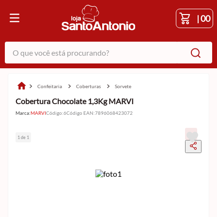
|
00
O que você está procurando?
confeitaria
coberturas
sorvete
Cobertura Chocolate 1,3Kg MARVI
Marca:
MARVI
Código
:
6
Código EAN
:
7896068423072
1 de 1