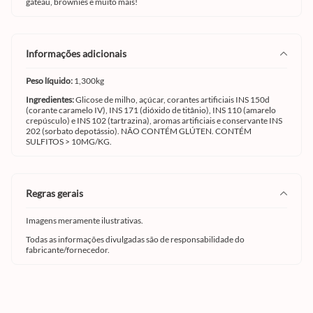
gateau, brownies e muito mais!
informações adicionais
Peso líquido:
1,300kg
Ingredientes:
Glicose de milho, açúcar, corantes artificiais INS 150d
(corante caramelo IV), INS 171 (dióxido de titânio), INS 110 (amarelo
crepúsculo) e INS 102 (tartrazina), aromas artificiais e conservante INS
202 (sorbato depotássio). NÃO CONTÉM GLÚTEN. CONTÉM
SULFITOS > 10MG/KG.
regras gerais
Imagens meramente ilustrativas.
Todas as informações divulgadas são de responsabilidade do
fabricante/fornecedor.