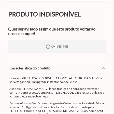
PRODUTO INDISPONÍVEL
Quer ser avisado assim que este produto voltar ao
nosso estoque?
AVISE-ME
característica do produto
Com a COBERTURA DE SORVETE CHOCOLATE 1.3KG DA MARVI, seu
sorvete ganhou um upgrade instantâneo e delicioso!
As COBERTURAS DA MARVI já são tradição na hora de se refrescar
com um bom sorvete. Com SABOR DE CHOCOLATE e textura única, ela
vai completar sua sobremesa.
Dicas e informações: Esta embalagem de Cobertura de Sorvete da Marvi
vem com 1.3Kg e, além de sorvetes, também pode ser usada para
ENFEITAR PRATOS e DECORAR SOBREMESAS DIVERSAS, como petit