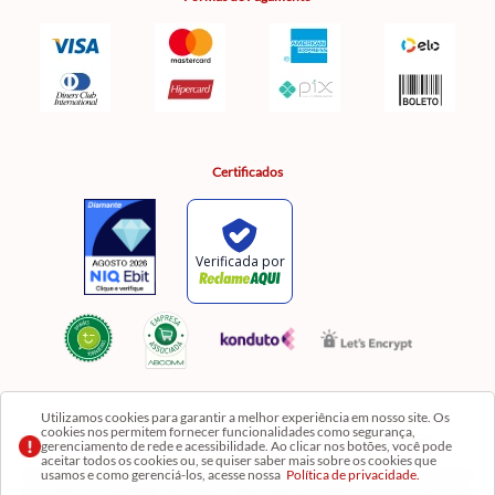
Certificados
Utilizamos cookies para garantir a melhor experiência em nosso site. Os
cookies nos permitem fornecer funcionalidades como segurança,
Razão Social: Comercial Luzia Meire de Gêneros Alimentícios LTDA | CNPJ:
gerenciamento de rede e acessibilidade. Ao clicar nos botões, você pode
08.991.182/0001-11
aceitar todos os cookies ou, se quiser saber mais sobre os cookies que
usamos e como gerenciá-los, acesse nossa
Política de privacidade.
Os preços, produtos e quantidades da Loja Virtual não se aplicam aos da Loja Física. Na Loja
fisíca temos mais variedades de produtos e departamentos. Imagens meramente ilustrativas.