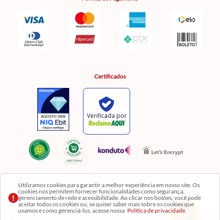
Certificados
Utilizamos cookies para garantir a melhor experiência em nosso site. Os
cookies nos permitem fornecer funcionalidades como segurança,
Razão Social: Comercial Luzia Meire de Gêneros Alimentícios LTDA | CNPJ:
gerenciamento de rede e acessibilidade. Ao clicar nos botões, você pode
08.991.182/0001-11
aceitar todos os cookies ou, se quiser saber mais sobre os cookies que
usamos e como gerenciá-los, acesse nossa
Política de privacidade.
Os preços, produtos e quantidades da Loja Virtual não se aplicam aos da Loja Física. Na Loja
fisíca temos mais variedades de produtos e departamentos. Imagens meramente ilustrativas.