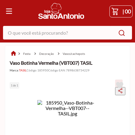
|
00
O que você está procurando?
festa
decoração
vasos/cachepots
Vaso Botinha Vermelha (VBT007) TASIL
Marca:
TASIL
Código
:
185950
Código EAN
:
7898638734229
1 de 1