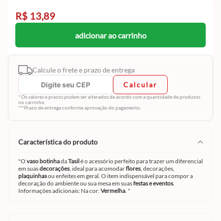
R$ 13,89
adicionar ao carrinho
Calcule o frete e prazo de entrega
Calcular
* Os valores e prazos podem ser alterados de acordo com a quantidade de produtos
no carrinho.
***Prazo de entrega conforme aprovação do pagamento.
característica do produto
"O
vaso botinha
da
Tasil
é o acessório perfeito para trazer um diferencial
em suas
decorações
, ideal para acomodar
flores
, decorações,
plaquinhas
ou enfeites em geral. O item indispensável para compor a
decoração do ambiente ou sua mesa em suas
festas e eventos
.
Informações adicionais: Na cor:
Vermelha
. "