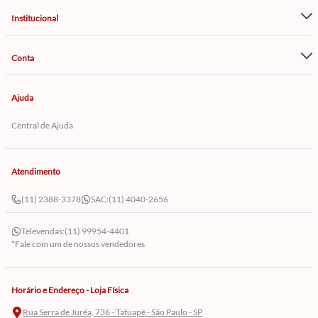
Institucional
Conta
Ajuda
Central de Ajuda
Atendimento
(11) 2388-3378
SAC:
(11) 4040-2656
Televendas:
(11) 99954-4401
*Fale com um de nossos vendedores
Horário e Endereço - Loja Física
Rua Serra de Juréa, 736 - Tatuapé - São Paulo - SP