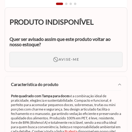
PRODUTO INDISPONÍVEL
Quer ser avisado assim que este produto voltar ao
nosso estoque?
AVISE-ME
característica do produto
Pote quadrado com Tampa para doces
é a combinação ideal de
praticidade, elegância e sustentabilidade. Compacto e funcional, é
perfeito para acomodar pequenos doces, sobremesas, trufas ou mini
porções com charme e segurança. Seu design articulado facilita o
fechamento e o manuseio, garantindo vedação eficiente e preservando a
qualidade dos alimentos. Produzido 100% em PET, é leve, resistente,
livre de BPA (Bisfenol A) e totalmente reciclável, sendo a escolha ideal
para quem busca conveniência, beleza e responsabilidade ambiental em
cada detalhe. Conheça toda a linha
Prafesta
disponível em nosso site!