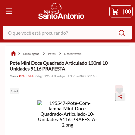
|
00
O que você está procurando?
embalagens
potes
descartáveis
Pote Mini Doce Quadrado Articulado 130ml 10
Unidades 9116 PRAFESTA
Marca:
PRAFESTA
Código
:
195547
Código EAN
:
7896343091163
1 de 4