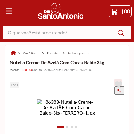
|
00
O que você está procurando?
confeitaria
recheios
recheio pronto
Nutella Creme De Avelã Com Cacau Balde 3kg
Marca:
FERRERO
Código
:
86383
Código EAN
:
7898024397267
1 de 4