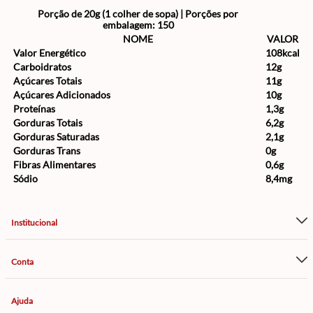
Porção de 20g (1 colher de sopa) | Porções por
embalagem: 150
NOME
VALOR
Valor Energético
108kcal
Carboidratos
12g
Açúcares Totais
11g
Açúcares Adicionados
10g
Proteínas
1,3g
Gorduras Totais
6,2g
Gorduras Saturadas
2,1g
Gorduras Trans
0g
Fibras Alimentares
0,6g
Sódio
8,4mg
Institucional
Conta
Ajuda