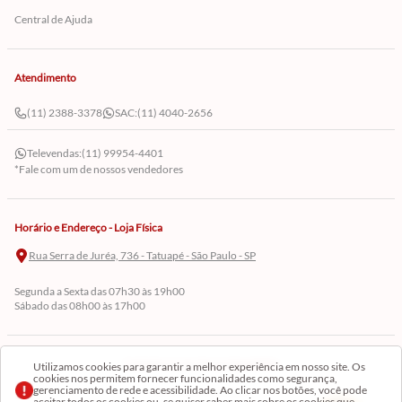
Central de Ajuda
Atendimento
(11) 2388-3378
SAC:
(11) 4040-2656
Televendas:
(11) 99954-4401
*Fale com um de nossos vendedores
Horário e Endereço - Loja Física
Rua Serra de Juréa, 736 - Tatuapé - São Paulo - SP
Segunda a Sexta das 07h30 às 19h00
Sábado das 08h00 às 17h00
Cadastre-se em Nossa Newsletter
Utilizamos cookies para garantir a melhor experiência em nosso site. Os
cookies nos permitem fornecer funcionalidades como segurança,
gerenciamento de rede e acessibilidade. Ao clicar nos botões, você pode
Receba as novidades
aceitar todos os cookies ou, se quiser saber mais sobre os cookies que