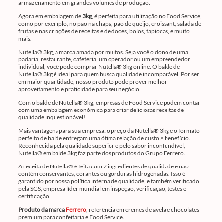
armazenamento em grandes volumes de produção.
Agora em embalagem de
3kg
, é perfeita para utilização no Food Service,
como por exemplo, no pão na chapa, pão de queijo, croissant, salada de
frutas e nas criações de receitas e de doces, bolos, tapiocas, e muito
mais.
Nutella® 3kg, a marca amada por muitos. Seja você o dono de uma
padaria, restaurante, cafeteria, um operador ou um empreendedor
individual, você pode comprar Nutella® 3kg online. O balde de
Nutella® 3kg é ideal para quem busca qualidade incomparável. Por ser
em maior quantidade, nosso produto pode prover melhor
aproveitamento e praticidade para seu negócio.
Com o balde de Nutella® 3kg, empresas de Food Service podem contar
com uma embalagem econômica para criar deliciosas receitas de
qualidade inquestionável!
Mais vantagens para sua empresa: o preço da Nutella® 3kg e o formato
perfeito de balde entregam uma ótima relação de custo × benefício.
Reconhecida pela qualidade superior e pelo sabor inconfundível,
Nutella® em balde 3kg faz parte dos produtos do Grupo Ferrero.
A receita de Nutella® é feita com 7 ingredientes de qualidade e não
contém conservantes, corantes ou gorduras hidrogenadas. Isso é
garantido por nossa política interna de qualidade, e também verificado
pela SGS, empresa líder mundial em inspeção, verificação, testes e
certificação.
Produto da marca
Ferrero
, referência em cremes de avelã e chocolates
premium para confeitaria e Food Service.