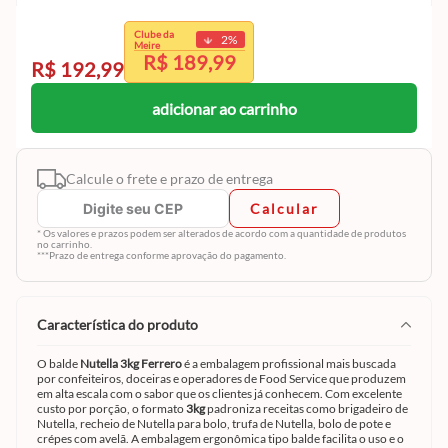
exclusivo
Clube da
2
%
Clube da Meire.
Meire
R$ 189,99
Cadastre-se e aproveite
R$ 192,99
adicionar ao carrinho
Calcule o frete e prazo de entrega
Calcular
* Os valores e prazos podem ser alterados de acordo com a quantidade de produtos
no carrinho.
***Prazo de entrega conforme aprovação do pagamento.
característica do produto
O balde
Nutella 3kg Ferrero
é a embalagem profissional mais buscada
por confeiteiros, doceiras e operadores de Food Service que produzem
em alta escala com o sabor que os clientes já conhecem. Com excelente
custo por porção, o formato
3kg
padroniza receitas como brigadeiro de
Nutella, recheio de Nutella para bolo, trufa de Nutella, bolo de pote e
crépes com avelã. A embalagem ergonômica tipo balde facilita o uso e o