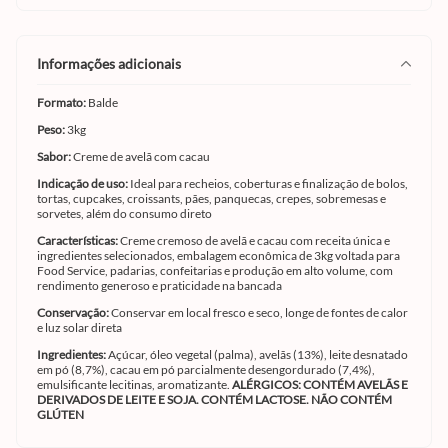
informações adicionais
Formato:
Balde
Peso:
3kg
Sabor:
Creme de avelã com cacau
Indicação de uso:
Ideal para recheios, coberturas e finalização de bolos,
tortas, cupcakes, croissants, pães, panquecas, crepes, sobremesas e
sorvetes, além do consumo direto
Características:
Creme cremoso de avelã e cacau com receita única e
ingredientes selecionados, embalagem econômica de 3kg voltada para
Food Service, padarias, confeitarias e produção em alto volume, com
rendimento generoso e praticidade na bancada
Conservação:
Conservar em local fresco e seco, longe de fontes de calor
e luz solar direta
Ingredientes:
Açúcar, óleo vegetal (palma), avelãs (13%), leite desnatado
em pó (8,7%), cacau em pó parcialmente desengordurado (7,4%),
emulsificante lecitinas, aromatizante.
ALÉRGICOS: CONTÉM AVELÃS E
DERIVADOS DE LEITE E SOJA. CONTÉM LACTOSE. NÃO CONTÉM
GLÚTEN