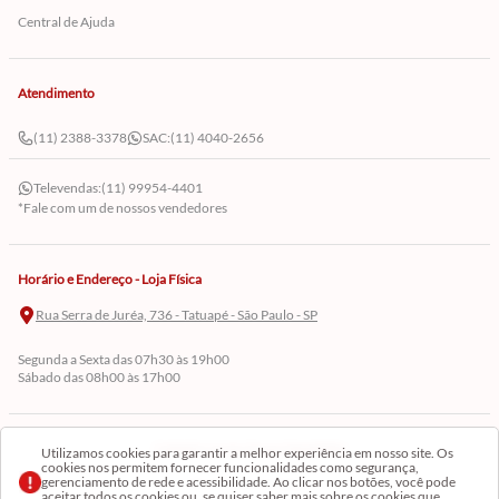
Central de Ajuda
Atendimento
(11) 2388-3378
SAC:
(11) 4040-2656
Televendas:
(11) 99954-4401
*Fale com um de nossos vendedores
Horário e Endereço - Loja Física
Rua Serra de Juréa, 736 - Tatuapé - São Paulo - SP
Segunda a Sexta das 07h30 às 19h00
Sábado das 08h00 às 17h00
Cadastre-se em Nossa Newsletter
Utilizamos cookies para garantir a melhor experiência em nosso site. Os
cookies nos permitem fornecer funcionalidades como segurança,
gerenciamento de rede e acessibilidade. Ao clicar nos botões, você pode
Receba as novidades
aceitar todos os cookies ou, se quiser saber mais sobre os cookies que