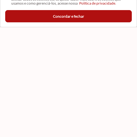
usamos e como gerenciá-los, acesse nossa
Política de privacidade.
Concordar e fechar
CADASTRAR
Formas de Pagamento
Filtros
Certificados