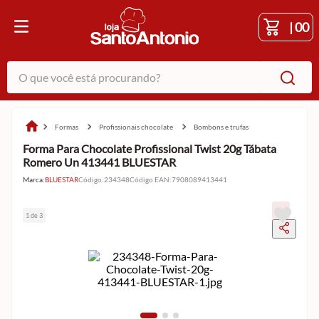
|
00
O que você está procurando?
formas
profissionais chocolate
bombons e trufas
Forma Para Chocolate Profissional Twist 20g Tábata
Romero Un 413441 BLUESTAR
Marca:
BLUESTAR
Código
:
234348
Código EAN
:
7908089413441
1 de 3