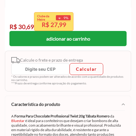
exclusivo
Clube da
9
%
Clube da Meire.
Meire
R$ 27,99
Cadastre-se e aproveite
R$ 30,69
adicionar ao carrinho
Calcule o frete e prazo de entrega
Calcular
* Os valores e prazos podem ser alterados de acordo com a quantidade de produtos
no carrinho.
***Prazo de entrega conforme aprovação do pagamento.
característica do produto
A
Forma Para Chocolate Profissional Twist 20g Tábata Romero
da
Bluestar
é ideal para confeiteiros que desejam criar bombons de alta
qualidade, com acabamento brilhante e visual profissional. Produzida
em material rígido de alta durabilidade, é resistente e garante a
repetibilidade no formato dos doces, atendendo tanto produções