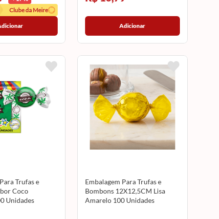
Clube da Meire
Adicionar
Adicionar
ara Trufas e
Embalagem Para Trufas e
bor Coco
Bombons 12X12,5CM Lisa
0 Unidades
Amarelo 100 Unidades
T
CROMUS