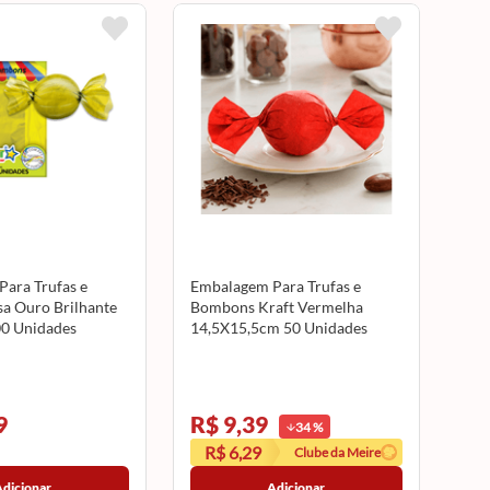
ara Trufas e
Embalagem Para Trufas e
a Ouro Brilhante
Bombons Kraft Vermelha
0 Unidades
14,5X15,5cm 50 Unidades
T
12500231 CROMUS
9
R$ 9,39
34
%
R$ 6,29
Clube da Meire
Adicionar
Adicionar