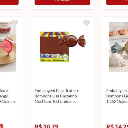
as e
Embalagem Para Trufas e
Embalagem P
ango
Bombons Lisa Castanho
Bombons Le
5X15,5cm
15x16cm 100 Unidades
14,5X15,5c
MUS
LUCKYFEST
12500119 
R$ 10,79
R$ 14,2
%