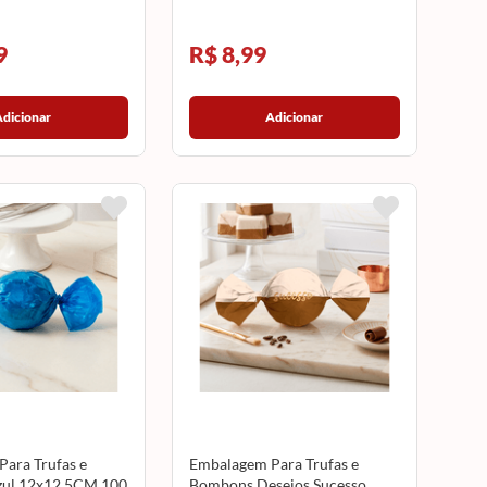
9
R$ 8,99
Adicionar
Adicionar
ara Trufas e
Embalagem Para Trufas e
ul 12x12,5CM 100
Bombons Desejos Sucesso