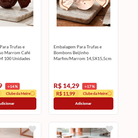
ara Trufas e
Embalagem Para Trufas e
so Marrom Café
Bombons Beijinho
M 100 Unidades
Marfim/Marrom 14,5X15,5cm
CROMUS
100 Unidades CROMUS
9
R$ 14,29
14
%
17
%
R$ 11,99
Clube da Meire
Clube da Meire
Adicionar
Adicionar