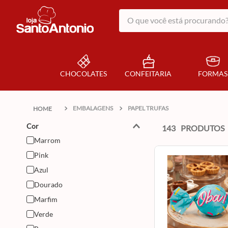
O que você está procurando?
CHOCOLATES
CONFEITARIA
FORMAS
EMBALAGENS
PAPEL TRUFAS
Cor
143
PRODUTOS
Marrom
Pink
Azul
Dourado
Marfim
Verde