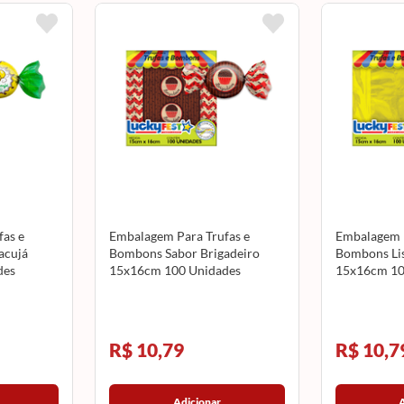
as e
Embalagem Para Trufas e
Embalagem P
acujá
Bombons Sabor Brigadeiro
Bombons Lis
des
15x16cm 100 Unidades
15x16cm 10
LUCKYFEST
LUCKYFES
R$ 10,79
R$ 10,7
Adicionar