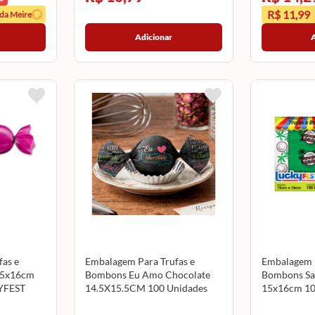
R$ 11,99
 da Meire
Adicionar
as e
Embalagem Para Trufas e
Embalagem P
15x16cm
Bombons Eu Amo Chocolate
Bombons Sa
YFEST
14.5X15.5CM 100 Unidades
15x16cm 10
12500200 CROMUS
LUCKYFES