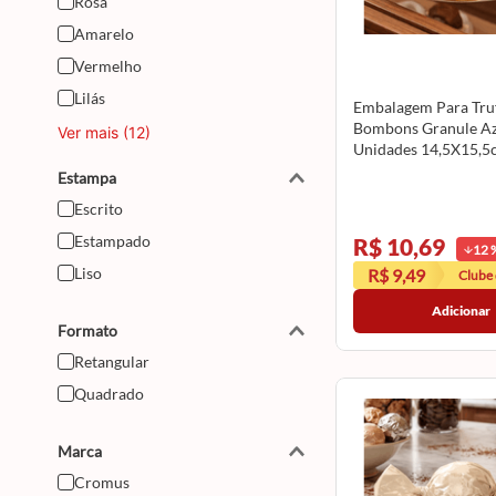
Rosa
Amarelo
Vermelho
Lilás
Embalagem Para Truf
Bombons Granule Az
Ver mais (12)
Unidades 14,5X15,5
12500215 CROMUS
Estampa
Escrito
Estampado
R$ 10,69
12
Liso
R$ 9,49
Clube
Adicionar
Formato
Retangular
Quadrado
Marca
Cromus