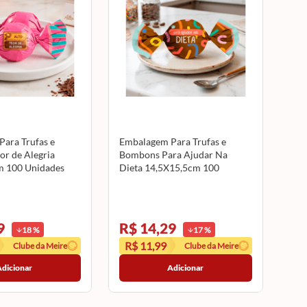
ara Trufas e
Embalagem Para Trufas e
r de Alegria
Bombons Para Ajudar Na
m 100 Unidades
Dieta 14,5X15,5cm 100
Unidades CROMUS
9
R$ 14,29
18
%
17
%
R$ 11,99
Clube da Meire
Clube da Meire
Adicionar
Adicionar