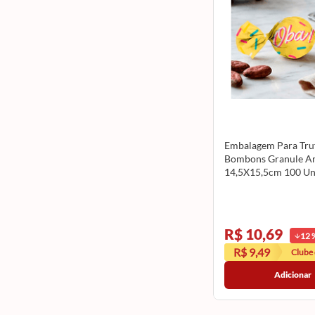
Embalagem Para Truf
Bombons Granule A
14,5X15,5cm 100 Un
125002139 CROMU
R$ 10,69
12
R$ 9,49
Clube
Adicionar