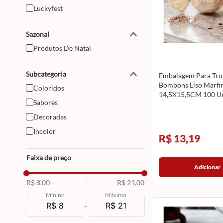
Luckyfest
Sazonal
Produtos De Natal
Subcategoria
Embalagem Para Truf
Bombons Liso Marfi
Coloridos
14,5X15,5CM 100 U
Sabores
12500021 CROMUS
Decoradas
Incolor
R$ 13,19
Faixa de preço
Adicionar
R$ 8,00
–
R$ 21,00
Mínino
Máximo
-