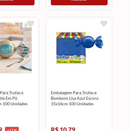
ara Trufas e
Embalagem Para Trufas e
ite Em Pó
Bombons Lisa Azul Escuro
m 100 Unidades
15x16cm 100 Unidades
CROMUS
LUCKYFEST
9
R$ 10,79
17
%