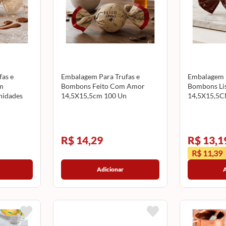
as e
Embalagem Para Trufas e
Embalagem P
m
Bombons Feito Com Amor
Bombons Li
nidades
14,5X15,5cm 100 Un
14,5X15,5C
12500210 CROMUS
12500039 
R$ 14,29
R$ 13,1
R$ 11,39
Adicionar