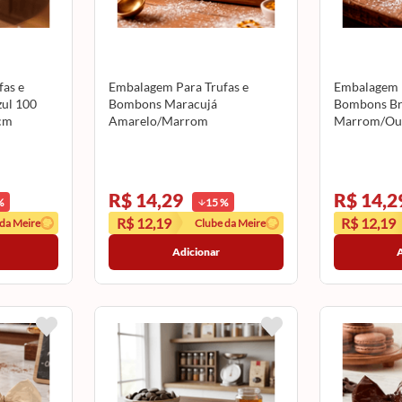
as e
Embalagem Para Trufas e
Embalagem P
ul 100
Bombons Maracujá
Bombons Br
cm
Amarelo/Marrom
Marrom/Our
14,5X15,5cm 100 Unidades
100 Unida
CROMUS
R$ 14,29
R$ 14,2
%
15
%
R$ 12,19
R$ 12,19
 da Meire
Clube da Meire
Adicionar