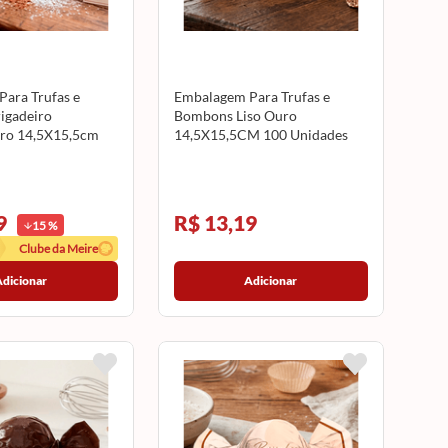
ara Trufas e
Embalagem Para Trufas e
igadeiro
Bombons Liso Ouro
o 14,5X15,5cm
14,5X15,5CM 100 Unidades
des CROMUS
027312 CROMUS
9
R$ 13,19
15
%
Clube da Meire
Adicionar
Adicionar