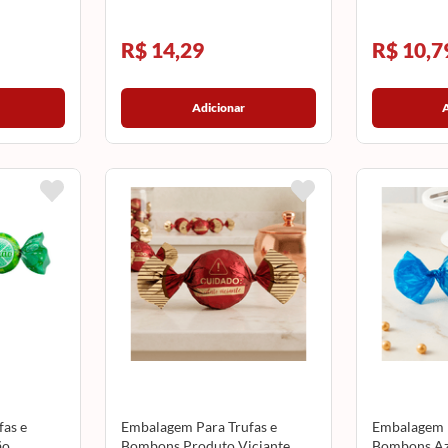
R$ 14,29
R$ 10,7
Adicionar
as e
Embalagem Para Trufas e
Embalagem P
ão
Bombons Produto Viciante
Bombons Az