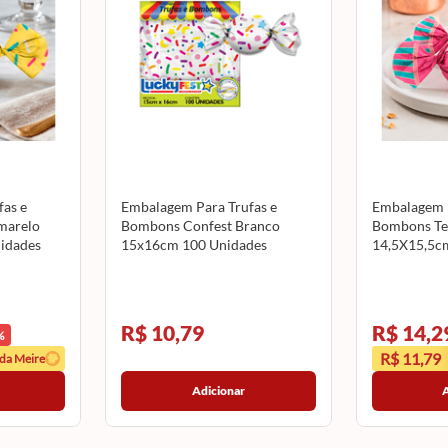
as e
Embalagem Para Trufas e
Embalagem P
marelo
Bombons Confest Branco
Bombons Teo
idades
15x16cm 100 Unidades
14,5X15,5c
S
LUCKYFEST
CROMUS
R$ 10,79
R$ 14,2
%
R$ 11,79
 da Meire
Adicionar