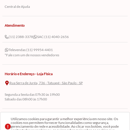
Central de Ajuda
Atendimento
(11) 2388-3378
SAC:
(11) 4040-2656
Televendas:
(11) 99954-4401
*Fale com um de nossos vendedores
Horário e Endereço - Loja Física
Rua Serra de Juréa, 736 - Tatuapé - São Paulo - SP
Segunda a Sexta das 07h30 às 19h00
Sábado das 08h00 às 17h00
Cadastre-se em Nossa Newsletter
Utilizamos cookies para garantir a melhor experiência em nosso site. Os
cookies nos permitem fornecer funcionalidades como segurança,
gerenciamento de rede e acessibilidade. Ao clicar nos botões, você pode
Receba as novidades