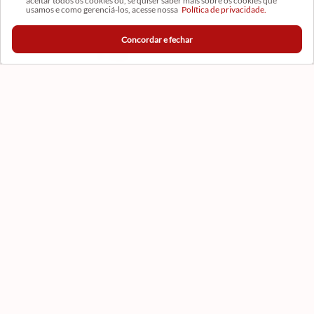
aceitar todos os cookies ou, se quiser saber mais sobre os cookies que
usamos e como gerenciá-los, acesse nossa
Política de privacidade.
Concordar e fechar
CADASTRAR
Formas de Pagamento