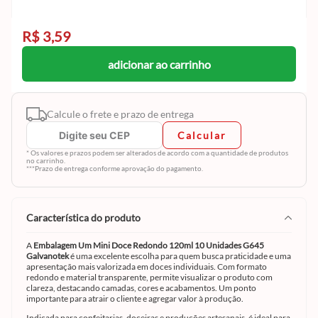
R$ 3,59
adicionar ao carrinho
Calcule o frete e prazo de entrega
Calcular
* Os valores e prazos podem ser alterados de acordo com a quantidade de produtos
no carrinho.
***Prazo de entrega conforme aprovação do pagamento.
característica do produto
A
Embalagem Um Mini Doce Redondo 120ml 10 Unidades G645
Galvanotek
é uma excelente escolha para quem busca praticidade e uma
apresentação mais valorizada em doces individuais. Com formato
redondo e material transparente, permite visualizar o produto com
clareza, destacando camadas, cores e acabamentos. Um ponto
importante para atrair o cliente e agregar valor à produção.
Indicada para confeitarias, doceiras e produções artesanais, é ideal para