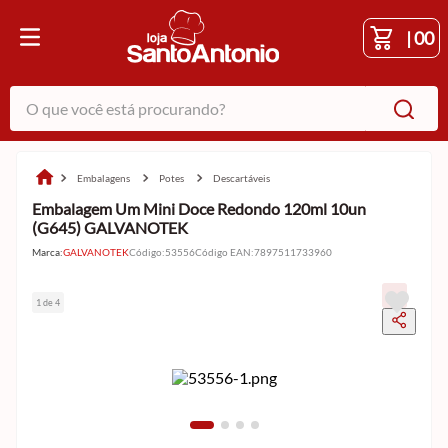
|
00
O que você está procurando?
embalagens
potes
descartáveis
Embalagem Um Mini Doce Redondo 120ml 10un
(G645) GALVANOTEK
Marca:
GALVANOTEK
Código
:
53556
Código EAN
:
7897511733960
1 de 4