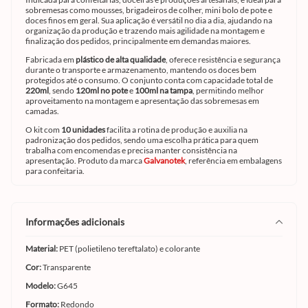
sobremesas como mousses, brigadeiros de colher, mini bolo de pote e
doces finos em geral. Sua aplicação é versátil no dia a dia, ajudando na
organização da produção e trazendo mais agilidade na montagem e
finalização dos pedidos, principalmente em demandas maiores.
Fabricada em
plástico de alta qualidade
, oferece resistência e segurança
durante o transporte e armazenamento, mantendo os doces bem
protegidos até o consumo. O conjunto conta com capacidade total de
220ml
, sendo
120ml no pote
e
100ml na tampa
, permitindo melhor
aproveitamento na montagem e apresentação das sobremesas em
camadas.
O kit com
10 unidades
facilita a rotina de produção e auxilia na
padronização dos pedidos, sendo uma escolha prática para quem
trabalha com encomendas e precisa manter consistência na
apresentação. Produto da marca
Galvanotek
, referência em embalagens
para confeitaria.
informações adicionais
Material:
PET (polietileno tereftalato) e colorante
Cor:
Transparente
Modelo:
G645
Formato:
Redondo