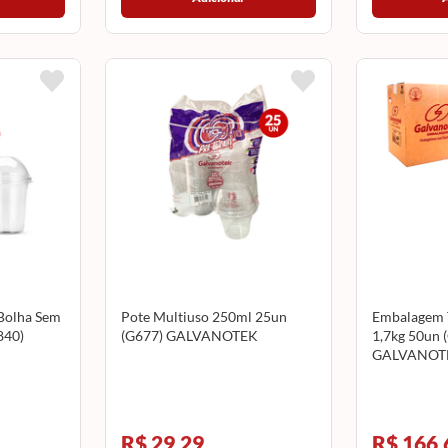
Bolha Sem
Pote Multiuso 250ml 25un
Embalagem T
840)
(G677) GALVANOTEK
1,7kg 50un
GALVANOT
R$ 29,29
R$ 166,