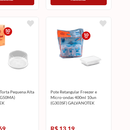
orta Pequena Alta
Pote Retangular Freezer e
 (G50MA)
Micro-ondas 400ml 10un
EK
(G303SF) GALVANOTEK
69
R$ 13,19