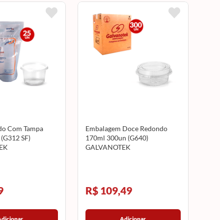
do Com Tampa
Embalagem Doce Redondo
(G312 SF)
170ml 300un (G640)
EK
GALVANOTEK
9
R$ 109,49
Adicionar
Adicionar