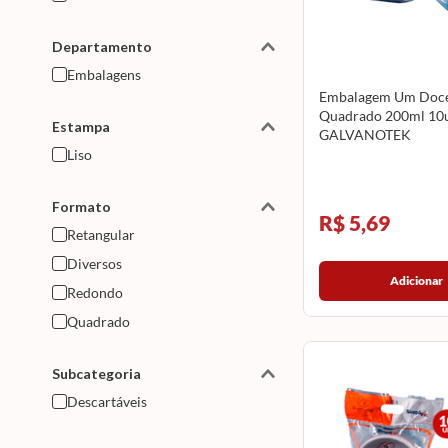
Departamento
Embalagens
Embalagem Um Doc
Quadrado 200ml 10u
Estampa
GALVANOTEK
Liso
Formato
R$ 5,69
Retangular
Diversos
Adicionar
Redondo
Quadrado
Subcategoria
Descartáveis