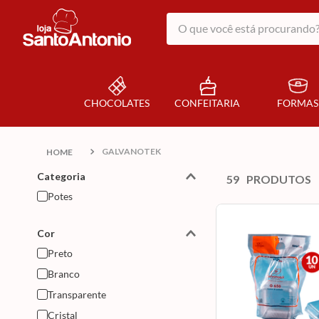
O que você está procurando?
CHOCOLATES
CONFEITARIA
FORMAS
GALVANOTEK
Categoria
59
PRODUTOS
Potes
Cor
Preto
Branco
Transparente
Cristal