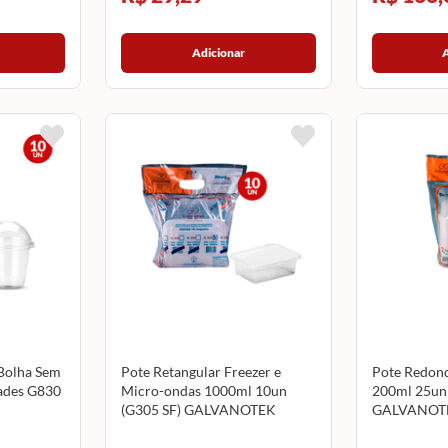
Adicionar
Bolha Sem
Pote Retangular Freezer e
Pote Redon
ades G830
Micro-ondas 1000ml 10un
200ml 25un
(G305 SF) GALVANOTEK
GALVANOT