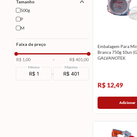
Tamanho
500g
P
M
Faixa de preço
Embalagem Para Min
Branca 750g 10un (
GALVANOTEK
R$ 1,00
–
R$ 401,00
Mínino
Máximo
-
R$ 12,49
Adicionar