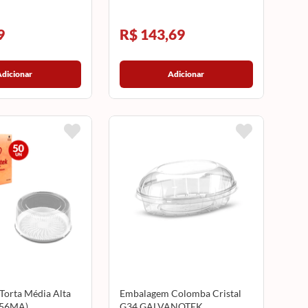
9
R$ 143,69
Adicionar
Adicionar
orta Média Alta
Embalagem Colomba Cristal
G56MA)
G34 GALVANOTEK