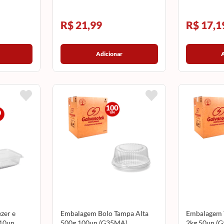
R$ 21,99
R$ 17,1
Adicionar
zer e
Embalagem Bolo Tampa Alta
Embalagem T
 10un
500g 100un (G35MA)
2kg 50un (