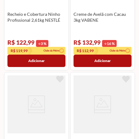
Recheio e Cobertura Ninho
Creme de Avelã com Cacau
Profissional 2,61kg NESTLÉ
3kg VABENE
R$ 122,99
R$ 132,99
3
%
16
%
R$ 119,99
R$ 112,99
Clube da Meire
Clube da Meire
Adicionar
Adicionar