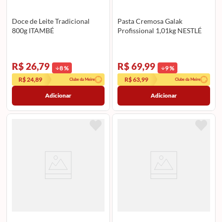
Doce de Leite Tradicional
Pasta Cremosa Galak
800g ITAMBÉ
Profissional 1,01kg NESTLÉ
R$ 26,79
R$ 69,99
8
%
9
%
R$ 24,89
R$ 63,99
Clube da Meire
Clube da Meire
Adicionar
Adicionar