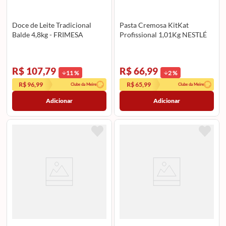
Doce de Leite Tradicional
Pasta Cremosa KitKat
Balde 4,8kg - FRIMESA
Profissional 1,01Kg NESTLÉ
R$ 107,79
R$ 66,99
11
%
2
%
R$ 96,99
R$ 65,99
Clube da Meire
Clube da Meire
Adicionar
Adicionar