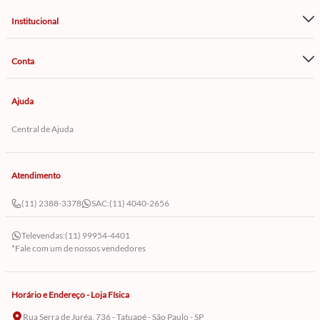
Institucional
Conta
Ajuda
Central de Ajuda
Atendimento
(11) 2388-3378
SAC:
(11) 4040-2656
Televendas:
(11) 99954-4401
*Fale com um de nossos vendedores
Horário e Endereço - Loja Física
Rua Serra de Juréa, 736 - Tatuapé - São Paulo - SP