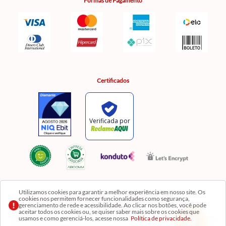
Formas de Pagamento
Certificados
Utilizamos cookies para garantir a melhor experiência em nosso site. Os
cookies nos permitem fornecer funcionalidades como segurança,
Razão Social: Comercial Luzia Meire de Gêneros Alimentícios LTDA | CNPJ:
gerenciamento de rede e acessibilidade. Ao clicar nos botões, você pode
08.991.182/0001-11
aceitar todos os cookies ou, se quiser saber mais sobre os cookies que
usamos e como gerenciá-los, acesse nossa
Política de privacidade.
Os preços, produtos e quantidades da Loja Virtual não se aplicam aos da Loja Física. Na Loja
fisíca temos mais variedades de produtos e departamentos. Imagens meramente ilustrativas.