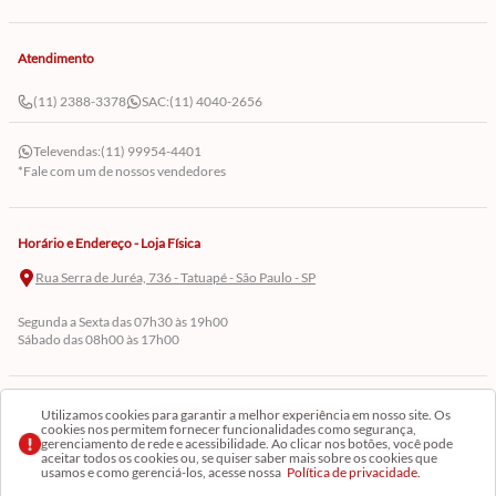
Atendimento
(11) 2388-3378
SAC:
(11) 4040-2656
Televendas:
(11) 99954-4401
*Fale com um de nossos vendedores
Horário e Endereço - Loja Física
Rua Serra de Juréa, 736 - Tatuapé - São Paulo - SP
Segunda a Sexta das 07h30 às 19h00
Sábado das 08h00 às 17h00
Cadastre-se em Nossa Newsletter
Utilizamos cookies para garantir a melhor experiência em nosso site. Os
cookies nos permitem fornecer funcionalidades como segurança,
gerenciamento de rede e acessibilidade. Ao clicar nos botões, você pode
Receba as novidades
aceitar todos os cookies ou, se quiser saber mais sobre os cookies que
usamos e como gerenciá-los, acesse nossa
Política de privacidade.