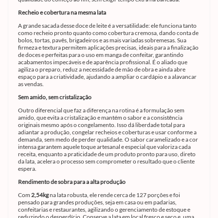
Recheio e cobertura na mesma lata
A grande sacada desse doce de leite é a versatilidade: ele funciona tanto
como recheio pronto quanto como cobertura cremosa, dando conta de
bolos, tortas, pavês, brigadeiros e as mais variadas sobremesas. Sua
firmeza e textura permitem aplicações precisas, ideais para a finalização
de doces e perfeitas para o uso em manga de confeitar, garantindo
acabamentos impecáveis e de aparência profissional. É o aliado que
agiliza o preparo, reduz a necessidade de mão de obra e ainda abre
espaço para a criatividade, ajudando a ampliar o cardápio e a alavancar
as vendas.
Sem amido, sem cristalização
Outro diferencial que faz a diferença na rotina é a formulação sem
amido, que evita a cristalização e mantém o sabor e a consistência
originais mesmo após o congelamento. Isso dá liberdade total para
adiantar a produção, congelar recheios e coberturas e usar conforme a
demanda, sem medo de perder qualidade. O sabor caramelizado e a cor
intensa garantem aquele toque artesanal e especial que valoriza cada
receita, enquanto a praticidade de um produto pronto para uso, direto
da lata, acelera o processo sem comprometer o resultado que o cliente
espera.
Rendimento de sobra para a alta produção
Com
2,54kg
na lata robusta, ele rende cerca de 127 porções e foi
pensado para grandes produções, seja em casa ou em padarias,
confeitarias e restaurantes, agilizando o gerenciamento de estoque e
reduzindo o desperdício. Conserve a lata em local fresco e seco e, uma