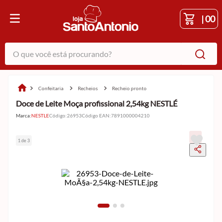
|
00
O que você está procurando?
confeitaria
recheios
recheio pronto
Doce de Leite Moça profissional 2,54kg NESTLÉ
Marca:
NESTLE
Código
:
26953
Código EAN
:
7891000004210
1 de 3