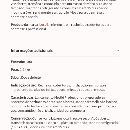
vez aberta, transfira o conteúdo para um frasco de vidro ou plástico
tampado, mantenha refrigerado e consuma em até 15 dias. Sabor
incomparável, rendimento e a tradição Moça para quem leva a
confeitaria a sério.
Produto da marca
Nestlé
, referência em recheios e coberturas para
confeitaria profissional.
informações adicionais
Formato:
Lata
Peso:
2,54kg
Sabor:
Doce de leite
Indicação de uso:
Recheios, coberturas, finalização em manga e
ingrediente para bolos, tortas, pavês, brigadeiros e sobremesas
Características:
Lançamento Nestlé Professional, preparado em
processo de cozimento de mais de 4 horas, sabor caramelizado intenso,
cor dourada, textura cremosa e densa, consistência firme, pronto para
uso, sem amido, não cristaliza, ideal para congelar
Conservação:
Conservar a lata em local fresco e seco. Após aberta,
transferir para frasco de vidro ou plástico tampado, manter refrigerado
(1°C a 10°C) e consumir em até 15 dias