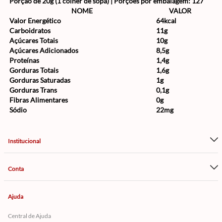
Porção de 20g (1 colher de sopa) | Porções por embalagem: 127
NOME
VALOR
Valor Energético
64kcal
Carboidratos
11g
Açúcares Totais
10g
Açúcares Adicionados
8,5g
Proteínas
1,4g
Gorduras Totais
1,6g
Gorduras Saturadas
1g
Gorduras Trans
0,1g
Fibras Alimentares
0g
Sódio
22mg
Institucional
Conta
Ajuda
Central de Ajuda