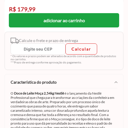
R$ 179,99
adicionar ao carrinho
Calcule o frete e prazo de entrega
Calcular
* Os valores e prazos podem ser alterados de acordo com a quantidade de produtos
no carrinho.
***Prazo de entrega conforme aprovação do pagamento.
característica do produto
O
Doce de Leite Moça 2,54kg Nestlé
é o lançamento da Nestlé
Professional que chega para transformar as criações da confeiteira em
verdadeiras obras de arte. Preparado por um processo único de
cozimento que passa de quatro horas, ele entrega um sabor
caramelizado intenso, uma cor dourada profunda e aquela textura
cremosa e densa que faz toda a diferença no resultado final. Com a
consistência firme que só o Moça consegue, é o tipo de doce de leite
pronto para uso que dá personalidade às receitas e eleva o padrão de
qualidade do começo ao fim, sem exigir tempo extra na bancada.