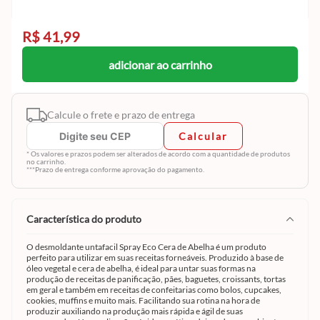
R$ 41,99
adicionar ao carrinho
Calcule o frete e prazo de entrega
Calcular
* Os valores e prazos podem ser alterados de acordo com a quantidade de produtos
no carrinho.
***Prazo de entrega conforme aprovação do pagamento.
característica do produto
O desmoldante untafacil Spray Eco Cera de Abelha é um produto
perfeito para utilizar em suas receitas forneáveis. Produzido à base de
óleo vegetal e cera de abelha, é ideal para untar suas formas na
produção de receitas de panificação, pães, baguetes, croissants, tortas
em geral e também em receitas de confeitarias como bolos, cupcakes,
cookies, muffins e muito mais. Facilitando sua rotina na hora de
produzir auxiliando na produção mais rápida e ágil de suas