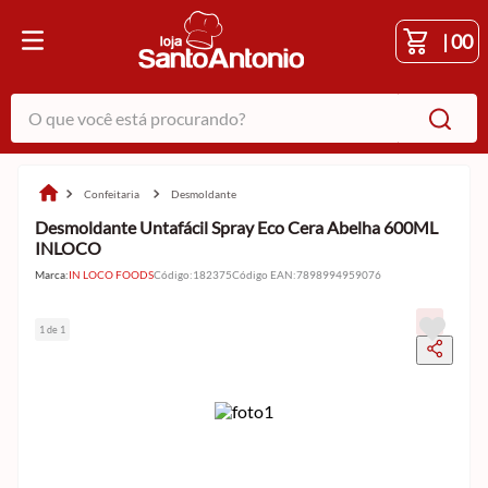
|
00
O que você está procurando?
confeitaria
desmoldante
Desmoldante Untafácil Spray Eco Cera Abelha 600ML
INLOCO
Marca:
IN LOCO FOODS
Código
:
182375
Código EAN
:
7898994959076
1 de 1