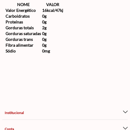
NOME
VALOR
Valor Energético
16kcal/47kj
Carboidratos
0g
Proteínas
0g
Gorduras totais
2g
Gorduras saturadas
0g
Gorduras trans
0g
Fibra alimentar
0g
Sódio
0mg
Institucional
Conta