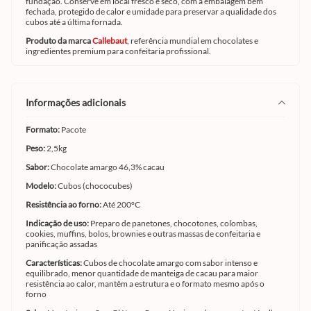
fundação. Conserve em local fresco e seco, com a embalagem bem
fechada, protegido de calor e umidade para preservar a qualidade dos
cubos até a última fornada.
Produto da marca
Callebaut
, referência mundial em chocolates e
ingredientes premium para confeitaria profissional.
informações adicionais
Formato:
Pacote
Peso:
2,5kg
Sabor:
Chocolate amargo 46,3% cacau
Modelo:
Cubos (chococubes)
Resistência ao forno:
Até 200°C
Indicação de uso:
Preparo de panetones, chocotones, colombas,
cookies, muffins, bolos, brownies e outras massas de confeitaria e
panificação assadas
Características:
Cubos de chocolate amargo com sabor intenso e
equilibrado, menor quantidade de manteiga de cacau para maior
resistência ao calor, mantêm a estrutura e o formato mesmo após o
forno