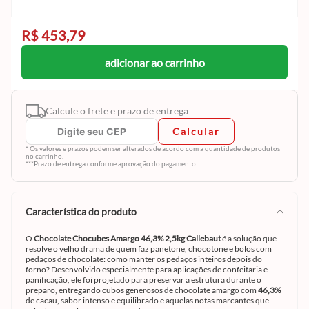
R$ 453,79
adicionar ao carrinho
Calcule o frete e prazo de entrega
Calcular
* Os valores e prazos podem ser alterados de acordo com a quantidade de produtos
no carrinho.
***Prazo de entrega conforme aprovação do pagamento.
característica do produto
O
Chocolate Chocubes Amargo 46,3% 2,5kg Callebaut
é a solução que
resolve o velho drama de quem faz panetone, chocotone e bolos com
pedaços de chocolate: como manter os pedaços inteiros depois do
forno? Desenvolvido especialmente para aplicações de confeitaria e
panificação, ele foi projetado para preservar a estrutura durante o
preparo, entregando cubos generosos de chocolate amargo com
46,3%
de cacau, sabor intenso e equilibrado e aquelas notas marcantes que