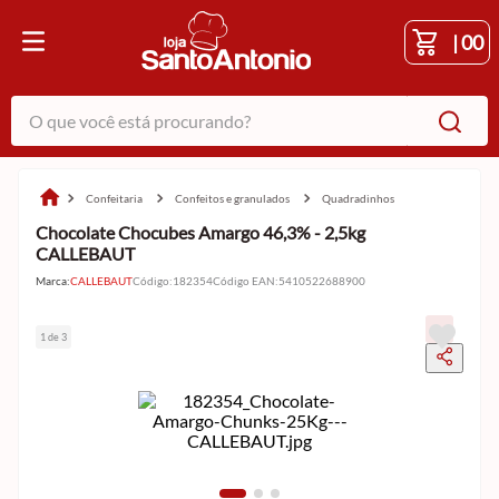
|
00
O que você está procurando?
confeitaria
confeitos e granulados
quadradinhos
Chocolate Chocubes Amargo 46,3% - 2,5kg
CALLEBAUT
Marca:
CALLEBAUT
Código
:
182354
Código EAN
:
5410522688900
1 de 3