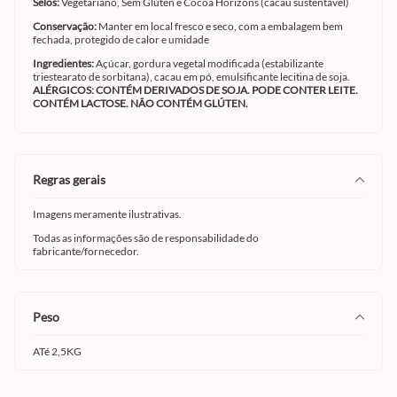
Selos:
Vegetariano, Sem Glúten e Cocoa Horizons (cacau sustentável)
Conservação:
Manter em local fresco e seco, com a embalagem bem
fechada, protegido de calor e umidade
Ingredientes:
Açúcar, gordura vegetal modificada (estabilizante
triestearato de sorbitana), cacau em pó, emulsificante lecitina de soja.
ALÉRGICOS: CONTÉM DERIVADOS DE SOJA. PODE CONTER LEITE.
CONTÉM LACTOSE. NÃO CONTÉM GLÚTEN.
regras gerais
Imagens meramente ilustrativas.
Todas as informações são de responsabilidade do
fabricante/fornecedor.
peso
ATé 2,5KG