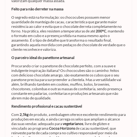
valorizam qualquer massa assada.
Feito para não derreter na massa
O segredo está na formulação: os chococubes possuem menor
quantidade de manteiga de cacau, característica que garante maior
resistência ao calor e evita que o chocolate derreta completamente no
forno. Na prática, eles resistem a temperaturas de até
200°C
, mantendo
o formato em cubo e a presença nítida na massa mesmo após o
assamento. É o tipo de detalhe que transforma o resultado final,
garantindo aquela mordida com pedaços de chocolate de verdade que o
cliente reconhece e valoriza.
O parceiro ideal do panettone artesanal
Procurando criar o panetone de chocolate perfeito, com a suave e
indulgente inspiração italiana? Os chococubes são o caminho: feitos
com delicioso chocolate amargo, são exatamente os cubos que o seu
panetone precisa para surpreender a clientela. Mas a versatilidade vai
além, brilhando também em cookies, muffins, bolos, brownies,
chocotones, colombas e outras massas de confeitaria, sendo presença
constante em padarias, confeitarias e produções artesanais que não
abrem mão de qualidade.
Rendimento profissional e cacau sustentável
Com
2,5kg
de produto, a embalagem oferece excelente rendimento para
produções em escala, e ainda carrega os selos que ampliam o alcance
das suas vendas: adequado para
vegetarianos
, livre de glúten e
vinculado ao programa
Cocoa Horizons
de cacau sustentável, que
reinveste parte de cada compra no cultivo responsável por meio da