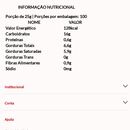
INFORMAÇÃO NUTRICIONAL
Porção de 25g | Porções por embalagem: 100
NOME
VALOR
Valor Energético
128kcal
Carboidratos
16g
Proteínas
0,6g
Gorduras Totais
6,6g
Gorduras Saturadas
5,9g
Gorduras Trans
0g
Fibras Alimentares
0,9g
Sódio
0mg
Institucional
Conta
Ajuda