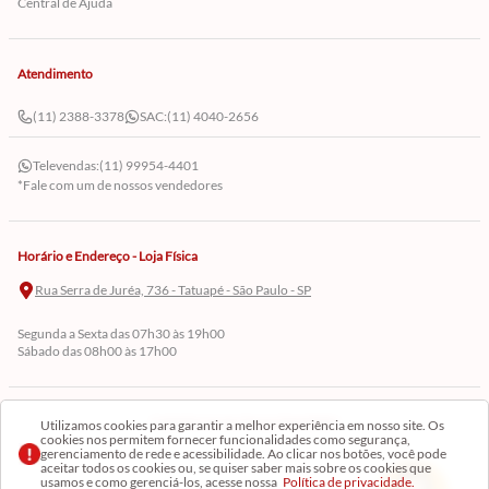
Central de Ajuda
Atendimento
(11) 2388-3378
SAC:
(11) 4040-2656
Televendas:
(11) 99954-4401
*Fale com um de nossos vendedores
Horário e Endereço - Loja Física
Rua Serra de Juréa, 736 - Tatuapé - São Paulo - SP
Segunda a Sexta das 07h30 às 19h00
Sábado das 08h00 às 17h00
Cadastre-se em Nossa Newsletter
Utilizamos cookies para garantir a melhor experiência em nosso site. Os
cookies nos permitem fornecer funcionalidades como segurança,
gerenciamento de rede e acessibilidade. Ao clicar nos botões, você pode
Receba as novidades
aceitar todos os cookies ou, se quiser saber mais sobre os cookies que
usamos e como gerenciá-los, acesse nossa
Política de privacidade.