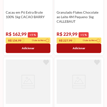
Cacau em Pó Extra Brute
Granulado Flakes Chocolate
100% 1kg CACAO BARRY
ao Leite 4M Pequeno 1kg
CALLEBAUT
R$ 162,99
R$ 229,99
5
%
1
%
R$ 154,99
R$ 227,99
Clube da Meire
Clube da Meire
Adicionar
Adicionar