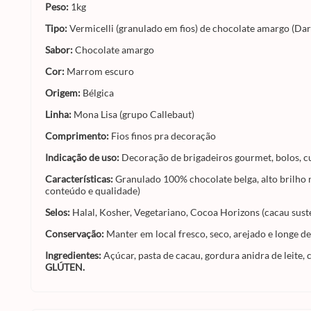
Peso:
1kg
Tipo:
Vermicelli (granulado em fios) de chocolate amargo (Dar
Sabor:
Chocolate amargo
Cor:
Marrom escuro
Origem:
Bélgica
Linha:
Mona Lisa (grupo Callebaut)
Comprimento:
Fios finos pra decoração
Indicação de uso:
Decoração de brigadeiros gourmet, bolos, cup
Características:
Granulado 100% chocolate belga, alto brilho
conteúdo e qualidade)
Selos:
Halal, Kosher, Vegetariano, Cocoa Horizons (cacau sust
Conservação:
Manter em local fresco, seco, arejado e longe 
Ingredientes:
Açúcar, pasta de cacau, gordura anidra de leite, 
GLÚTEN.