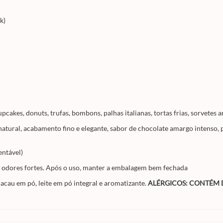
k)
cakes, donuts, trufas, bombons, palhas italianas, tortas frias, sorvetes 
 natural, acabamento fino e elegante, sabor de chocolate amargo intens
entável)
de odores fortes. Após o uso, manter a embalagem bem fechada
cacau em pó, leite em pó integral e aromatizante.
ALÉRGICOS: CONTÉM 