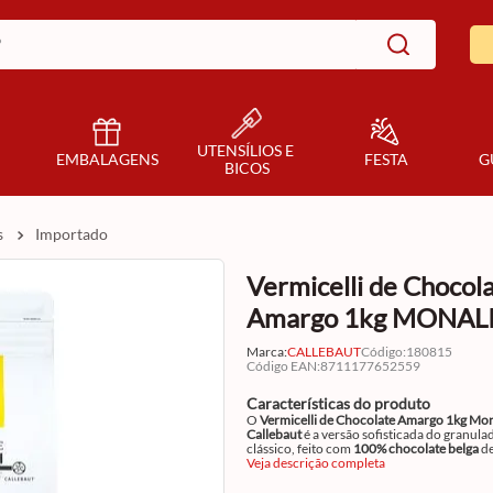
UTENSÍLIOS E 
EMBALAGENS
FESTA
G
BICOS
s
importado
Vermicelli de Chocol
Amargo 1kg MONAL
Marca:
CALLEBAUT
Código
:
180815
Código EAN
:
8711177652559
Características do produto
O
Vermicelli de Chocolate Amargo 1kg Mon
Callebaut
é a versão sofisticada do granula
clássico, feito com
100% chocolate belga
d
verdade, sem compounds e sem atalhos, do 
Veja descrição completa
que a confeitaria gourmet pede. Em fios fin
com alto brilho natural e aquela cor escura