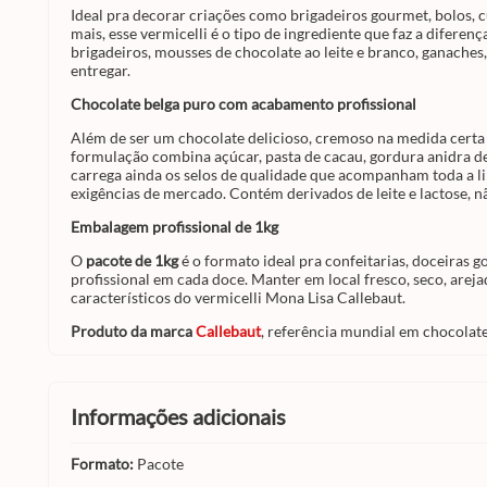
Ideal pra decorar criações como brigadeiros gourmet, bolos, cu
mais, esse vermicelli é o tipo de ingrediente que faz a difer
brigadeiros, mousses de chocolate ao leite e branco, ganaches
entregar.
Chocolate belga puro com acabamento profissional
Além de ser um chocolate delicioso, cremoso na medida certa 
formulação combina açúcar, pasta de cacau, gordura anidra de 
carrega ainda os selos de qualidade que acompanham toda a li
exigências de mercado. Contém derivados de leite e lactose, n
Embalagem profissional de 1kg
O
pacote de 1kg
é o formato ideal pra confeitarias, doceiras
profissional em cada doce. Manter em local fresco, seco, arej
característicos do vermicelli Mona Lisa Callebaut.
Produto da marca
Callebaut
, referência mundial em chocolat
informações adicionais
Formato:
Pacote