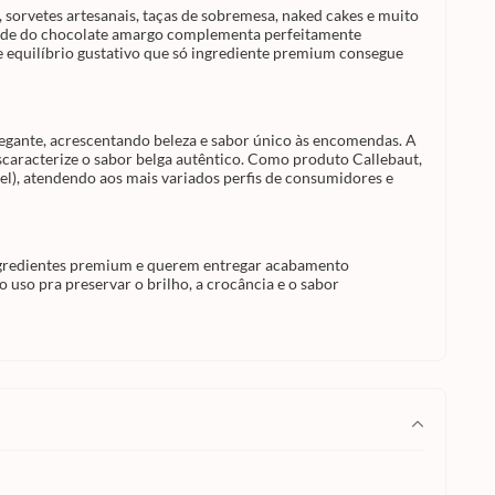
, sorvetes artesanais, taças de sobremesa, naked cakes e muito
r,
nsidade do chocolate amargo complementa perfeitamente
cau em
m nada
 e equilíbrio gustativo que só ingrediente premium consegue
o. Como
e
como
ns
riados
rcado.
legante, acrescentando beleza e sabor único às encomendas. A
ontém
escaracterize o sabor belga autêntico. Como produto Callebaut,
el), atendendo aos mais variados perfis de consumidores e
itarias,
 e
 ingredientes premium e querem entregar acabamento
ientes
 uso pra preservar o brilho, a crocância e o sabor
es,
s o uso
r
lebaut.
ndial
 na