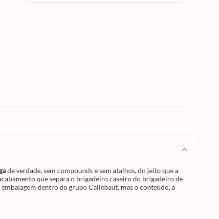
tipo de
ro do
ente
po
 sabor
 o
a ou na
er
os
 frias,
aked
de
rário:
ementa
colate
lã, café
ático e
emium
ga
de verdade, sem compounds e sem atalhos, do jeito que a
e acabamento que separa o brigadeiro caseiro do brigadeiro de
a embalagem dentro do grupo Callebaut, mas o conteúdo, a
so na
decora
,