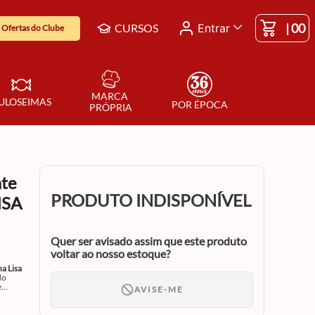
|
00
CURSOS
Entrar
Ofertas do Clube
MARCA 
ULOSEIMAS
POR ÉPOCA
PRÓPRIA
ate
PRODUTO INDISPONÍVEL
ISA
Quer ser avisado assim que este produto
voltar ao nosso estoque?
a Lisa
do
e
AVISE-ME
jeito
os,