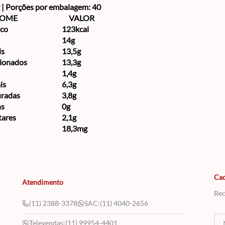
 | Porções por embalagem: 40
OME
VALOR
ico
123kcal
14g
is
13,5g
cionados
13,3g
1,4g
is
6,3g
uradas
3,8g
ns
0g
tares
2,1g
18,3mg
Cad
Atendimento
Rec
(11) 2388-3378
SAC:
(11) 4040-2656
Televendas:
(11) 99954-4401