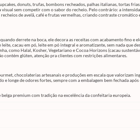
acrescentando beleza e sabor único às
pcakes, donuts, trufas, bombons recheados, palhas italianas, tortas frias
encomendas. A formulação combina açúca
ença visual sem competir com o sabor do recheio. Pelo contrário: a inte
pasta de cacau, gordura anidra de leite, ca
pó, leite em pó integral e aromatizante, se
, recheios de avelã, café e frutas vermelhas, criando contraste cromático
que descaracterize o sabor belga autêntic
produto Callebaut, carrega ainda os selos d
qualidade que acompanham toda a linha, 
Halal, Kosher, Vegetariano e Cocoa Horizo
(cacau sustentável), atendendo aos mais va
perfis de consumidores e exigências de me
quando derrete na boca, ele decora as receitas com acabamento fino e e
Contém derivados de leite e lactose, não c
leite, cacau em pó, leite em pó integral e aromatizante, sem nada que d
glúten, atenção pra clientes com restrições
nha, como Halal, Kosher, Vegetariano e Cocoa Horizons (cacau sustentáv
alimentares.
ão contém glúten, atenção pra clientes com restrições alimentares.
Embalagem profissional de 1kg
O
pacote de 1kg
é o formato ideal pra confe
doceiras gourmet, chocolaterias artesanais
 gourmet, chocolaterias artesanais e produções em escala que valorizam
produções em escala que valorizam ingred
premium e querem entregar acabamento
ado e longe de odores fortes, sempre com a embalagem bem fechada após o
profissional em cada doce. Manter em local
fresco, seco, arejado e longe de odores fort
sempre com a embalagem bem fechada apó
e belga premium com tradição na excelência da confeitaria europeia.
pra preservar o brilho, a crocância e o sabo
característicos do vermicelli Mona Lisa Cal
Produto da marca
Callebaut
, referência mu
em chocolate belga premium com tradição
excelência da confeitaria europeia.