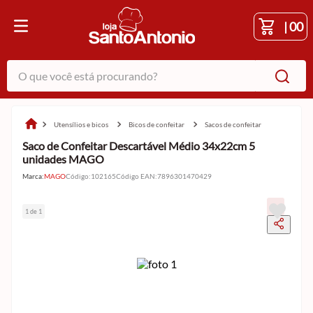
|
00
O que você está procurando?
utensílios e bicos
bicos de confeitar
sacos de confeitar
Saco de Confeitar Descartável Médio 34x22cm 5
unidades MAGO
Marca:
MAGO
Código
:
102165
Código EAN
:
7896301470429
1 de 1