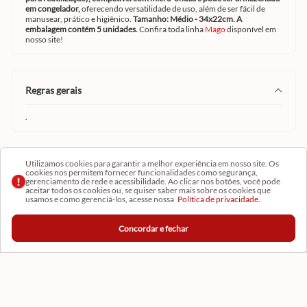
em congelador,
oferecendo versatilidade de uso, além de ser fácil de
manusear, prático e higiênico.
Tamanho: Médio - 34x22cm. A
embalagem contém 5 unidades.
Confira toda linha
Mago
disponível em
nosso site!
regras gerais
.
Utilizamos cookies para garantir a melhor experiência em nosso site. Os
tamanho
cookies nos permitem fornecer funcionalidades como segurança,
gerenciamento de rede e acessibilidade. Ao clicar nos botões, você pode
aceitar todos os cookies ou, se quiser saber mais sobre os cookies que
M
usamos e como gerenciá-los, acesse nossa
Política de privacidade.
Concordar e fechar
Institucional