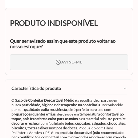
PRODUTO INDISPONÍVEL
Quer ser avisado assim que este produto voltar ao
nosso estoque?
AVISE-ME
característica do produto
O
Saco de Confeitar Descartável Médio
é a escolha ideal para quem
busca
praticidade, higiene e desempenho na confeitaria.
Reconhecido
por sua
qualidade e alta resistência,
ele é perfeito para uso com
preparações quentes e frias,
desde que em
temperatura confortável ao
toque, pois transfere o calor para as mãos.
Seu material robusto permite
decorar e rechear
com facilidade
bolos, cupcakes, salgados, chocolates,
biscoitos, tortas e diversos tipos de doces.
Produzido com Filme
Poliéster + Adesivo + PE, é um
produto descartável (não recomendado
para reutilização), compatível com micro-ondas e pode ser armazenado